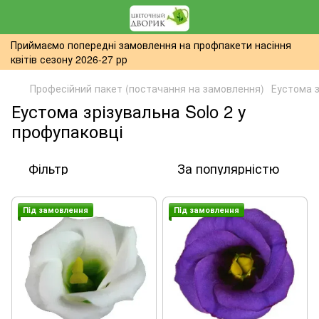
Приймаємо попередні замовлення на профпакети насіння
квітів сезону 2026-27 рр
Професійний пакет (постачання на замовлення)
Еустома з
Еустома зрізувальна Solo 2 у
профупаковці
Фільтр
За популярністю
Пiд замовлення
Пiд замовлення