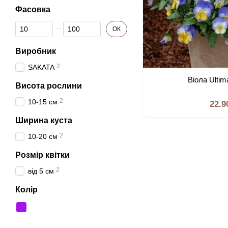
Фасовка
Від Фасовка
До Фасовка
ОК
Виробник
2
SAKATA
Віола Ulti
Висота рослини
2
10-15 см
22.9
Ширина куста
2
10-20 см
Розмiр квiтки
2
вiд 5 см
Колір