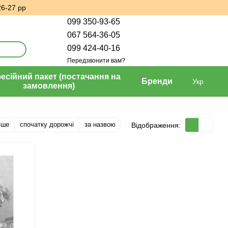
26-27 рр
099 350-93-65
067 564-36-05
099 424-40-16
Передзвонити вам?
сійний пакет (постачання на
Бренди
Укр
замовлення)
вше
спочатку дорожчі
за назвою
Відображення: