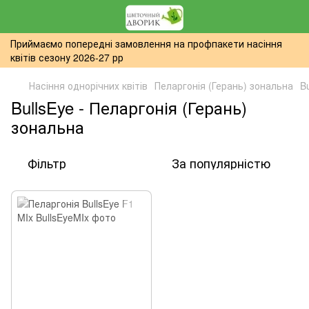
Приймаємо попередні замовлення на профпакети насіння
квітів сезону 2026-27 рр
Насіння однорічних квітів
Пеларгонія (Герань) зональна
B
BullsEye - Пеларгонія (Герань)
зональна
Фільтр
За популярністю