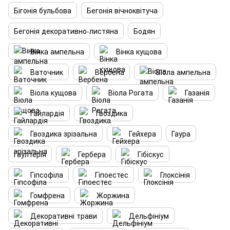
Бігонія бульбова
Бегонія вічноквітуча
Бегонія декоративно-листяна
Бодян
Вінка ампельна
Вінка кущова
Ваточник
Вербена
Віола ампельна
Віола кущова
Віола Рогата
Газанія
Гайлардія
Гвоздика
Гвоздика зрізальна
Гейхера
Гаура
Гаултерія
Гербера
Гібіскус
Гіпсофіла
Гіпоестес
Глоксінія
Гомфрена
Жоржина
Декоративні трави
Дельфініум