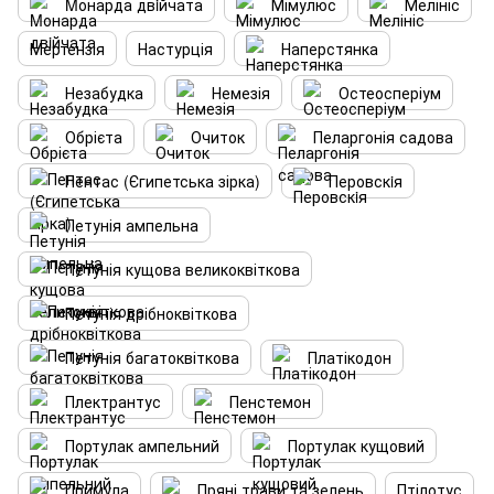
Mонарда двiйчата
Мімулюс
Мелініс
Мертензія
Настурція
Наперстянка
Незабудка
Немезія
Остеосперіум
Обрієта
Очиток
Пеларгонія садова
Пентас (Єгипетська зірка)
Перовскiя
Петунія ампельна
Петунія кущова великоквіткова
Петунія дрібноквіткова
Петунія багатоквіткова
Платікодон
Плектрантус
Пенстемон
Портулак ампельний
Портулак кущовий
Примула
Пряні трави та зелень
Птілотус