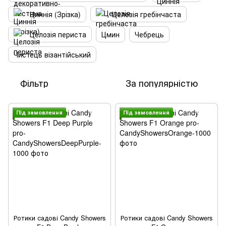
Циннія (Зрізка)
Целозія гребінчаста
Целозія периста
Цмин
Чебрець
Чистець візантійський
Фільтр
За популярністю
Пiд замовлення
Пiд замовлення
Ротики садові Candy Showers
Ротики садові Candy Showers