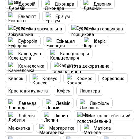
Деревій
Діхондра
Дзвоник
Евкаліпт
Ерізіум
Еустома зрізувальна
Еустома горщикова
Еуфорбія
Ехінацея
Іберіс
Календула
Кальцеоларія
Камнеломка
Капуста декоративна
Квасок
Колеус
Космос
Кореопсис
Краспедія куляста
Куфея
Лаватера
Лаванда
Левізія
Лакфіоль
Лобелія
Люпин
Мак голостебельний
Манжетка
Маргаритка
Матіола