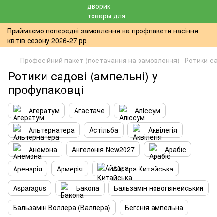
Приймаємо попередні замовлення на профпакети насіння
квітів сезону 2026-27 рр
Професійний пакет (постачання на замовлення)
Ротики са
Ротики садові (ампельні) у
профупаковці
Агератум
Агастаче
Аліссум
Альтернатера
Астільба
Аквілегія
Анемона
Ангелонія New2027
Арабіс
Аренарія
Армерія
Айстра Китайська
Asparagus
Бакопа
Бальзамін новогвінейський
Бальзамін Воллера (Валлера)
Бегонія ампельна