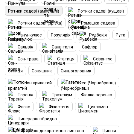
Ротики садові (ампельні)
Ротики садові (кущові)
Ротики садові (зрізка)
Ромашка садова
Ранункулюс
Розулярія
Рудбекія
Рута
Сальвія
Санвіталія
Сафлор
Сон-трава
Статиця
Схізантус
Суниця
Соняшник
Синьоголовник
Тютюн крилатий
Тагетес (Чорнобривці)
Торенія
Трахеліум
Фіалка перська
Флокс
Фізостегія
Цикламен
Цинерарія гібридна
Цинерарія декоративно-листяна
Циннія