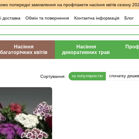
мо попередні замовлення на профпакети насіння квітів сезону 20
і доставка
Обмін та повернення
Контактна інформація
Блог
уки про магазин
Насіння
Насіння
Профе
багаторічних квітів
декоративних трав
за популярністю
спочатку деше
Сортування: