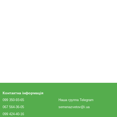
Контактна інформація
099 350-93-65
Наша группа Telegram
067 564-36-05
semenazvetov@i.ua
099 424-40-16