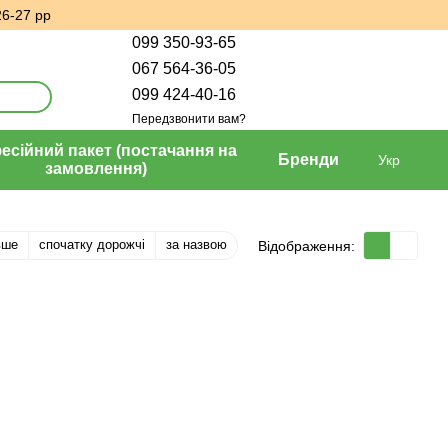
26-27 рр
099 350-93-65
067 564-36-05
099 424-40-16
Передзвонити вам?
сійний пакет (постачання на
Бренди
Укр
замовлення)
вше
спочатку дорожчі
за назвою
Відображення: