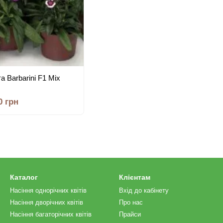
а Barbarini F1 Mix
0 грн
Каталог
Клієнтам
Насіння однорічних квітів
Вхід до кабінету
Насіння дворічних квітів
Про нас
Насіння багаторічних квітів
Прайси