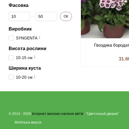
Фасовка
Від Фасовка
До Фасовка
ОК
Виробник
1
SYNGENTA
Гвоздика бородат
Висота рослини
1
10-15 см
31.6
Ширина куста
1
10-20 см
© 2014 - 2026
Інтернет магазин насіння квітів
- "Цветочный дворик”
Мобільна версія