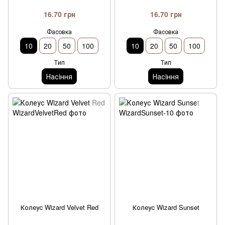
16.70 грн
16.70 грн
Фасовка
Фасовка
10
20
50
100
10
20
50
100
Тип
Тип
Насiння
Насiння
Колеус Wizard Velvet Red
Колеус Wizard Sunset