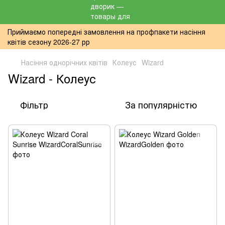
Приймаємо попередні замовлення на профпакети насіння
квітів сезону 2026-27 рр
Насіння однорічних квітів
Колеус
Wizard
Wizard - Колеус
Фільтр
За популярністю