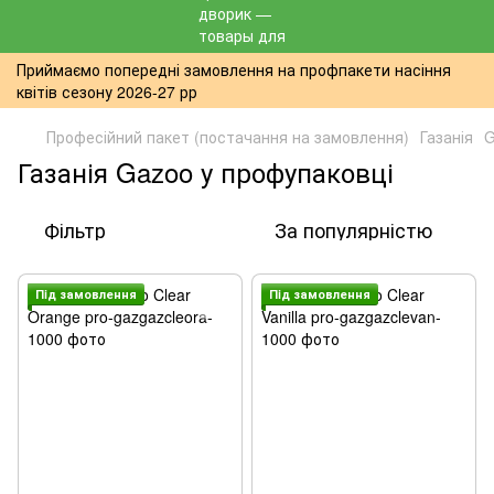
Приймаємо попередні замовлення на профпакети насіння
квітів сезону 2026-27 рр
Професійний пакет (постачання на замовлення)
Газанія
G
Газанія Gazoo у профупаковці
Фільтр
За популярністю
Пiд замовлення
Пiд замовлення