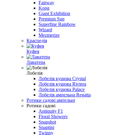
Fairway
Kong
Giant Exhibition
Premium Sun
Superfine Rainbow
Wizard
Mezmerize
Краспедія
Куфея
Лаватера
Лобелiя
Лобелія кущова Crystal
Лобелія кущова Riviera
Лобелія кущова Palace
Лобелія ампельна Regatta
Ротики садовi ампельнi
Ротики садові
Antiquity F1
Floral Showers
Snapshot
Snaptini
Twinny