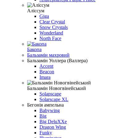
Алiссум
Giga
Clear Crystal
Snow Crystals
Wonderland
North Face
Бакопа
Бальзамiн махровий
Бальзамiн Уоллера (Валлера)
Accent
Beacon
Imara
Бальзамін Новогвінейський
Solapscape
Solarscape XL
Бегонiя ампельна
Babywing
Big
Big DeluXXe
Dragon Wing
Funky