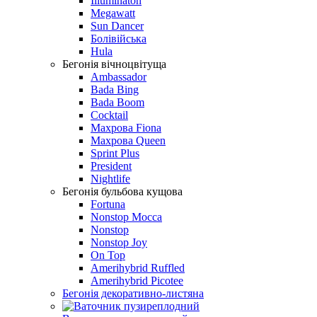
Illuminaton
Megawatt
Sun Dancer
Болівійська
Hula
Бегонiя вiчноцвiтуща
Ambassador
Bada Bing
Bada Boom
Cocktail
Махрова Fiona
Махрова Queen
Sprint Plus
President
Nightlife
Бегонія бульбова кущова
Fortuna
Nonstop Mocca
Nonstop
Nonstop Joy
On Top
Amerihybrid Ruffled
Amerihybrid Picotee
Бегонія декоративно-листяна