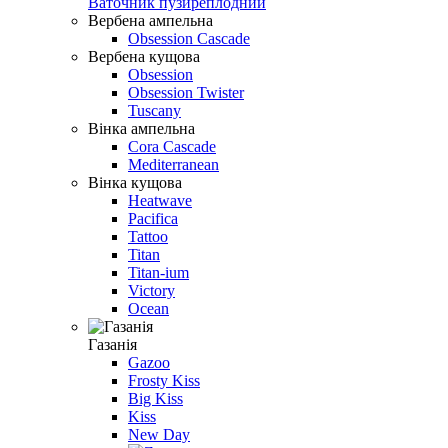
Ваточник пузиреплодний
Вербена ампельна
Obsession Cascade
Вербена кущова
Obsession
Obsession Twister
Tuscany
Вінка ампельна
Cora Cascade
Mediterranean
Вінка кущова
Heatwave
Pacifica
Tattoo
Titan
Titan-ium
Victory
Ocean
Газанiя
Gazoo
Frosty Kiss
Big Kiss
Kiss
New Day