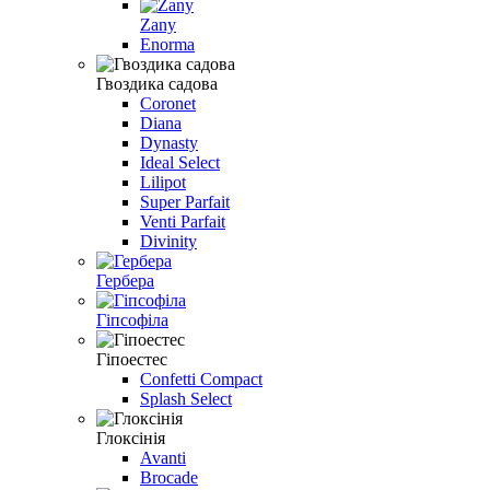
Zany
Enorma
Гвоздика садова
Coronet
Diana
Dynasty
Ideal Select
Lilipot
Super Parfait
Venti Parfait
Divinity
Гербера
Гiпсофiла
Гіпоестес
Confetti Compact
Splash Select
Глоксiнiя
Avanti
Brocade