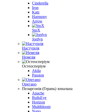
Cinderella
Iron
Katz
Harmony
Arrow
StoX
Jordyn
Настурцiя
Немезiя
Остеосперіум
Akila
Passion
Орегано
Пеларгонія (Герань) зональна
Apache
BullsEye
Horizon
Multibloom
Nano