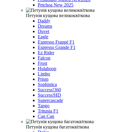
Petchoa New 2025
Петунія кущова великоквіткова
Daddy
Dreams
Duvet
Eagle
Espresso Frappé F1
Espresso Grande F1
Ez Rider
Falcon
Frost
Hulahoop
Limbo
Prism
Sophistica
Success!360
Success!HD
Supercascade
Tango
Tritunia F1
Can Can
Петунія кущова багатоквіткова