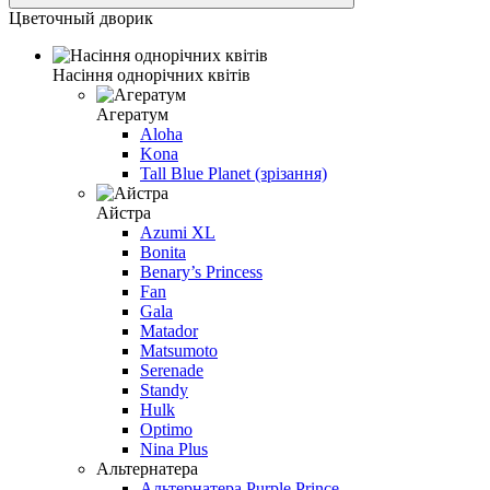
Цветочный дворик
Насіння однорічних квітів
Агератум
Aloha
Kona
Tall Blue Planet (зрізання)
Айстра
Azumi XL
Bonita
Benary’s Princess
Fan
Gala
Matador
Matsumoto
Serenade
Standy
Hulk
Optimo
Nina Plus
Альтернатера
Альтернатера Purple Prince