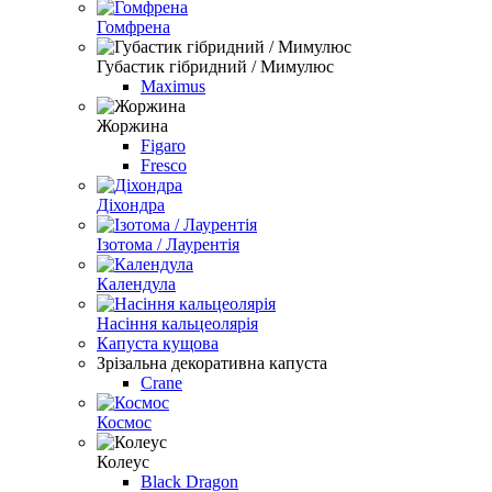
Гомфрена
Губастик гiбридний / Мимулюс
Maximus
Жоржина
Figaro
Fresco
Дiхондра
Iзотома / Лаурентiя
Календула
Насіння кальцеолярiя
Капуста кущова
Зрізальна декоративна капуста
Crane
Космос
Колеус
Black Dragon