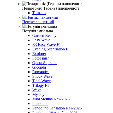
Пеларгонія (Герань) плющелиста
Tornado
Пентас ланцетний
Петунія ампельна
Garden Beauty
Easy Wave
E3 Easy Wave F1
Evening Scentsation F1
Explorer
FotoFinish
Opera Supreme
Giconda
Romantica
Shock Wave
Tidal Wаve
Trilogy F1
Wave
My Joy
Mini Stellina New2026
Pendolino
Pendolino Sensation New2026
Pendolino Waxed New2026