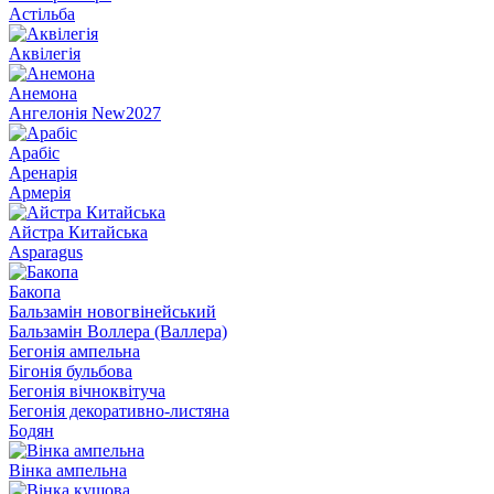
Астільба
Аквілегія
Анемона
Ангелонія New2027
Арабіс
Аренарія
Армерія
Айстра Китайська
Asparagus
Бакопа
Бальзамін новогвінейський
Бальзамін Воллера (Валлера)
Бегонія ампельна
Бігонія бульбова
Бегонія вічноквітуча
Бегонія декоративно-листяна
Бодян
Вінка ампельна