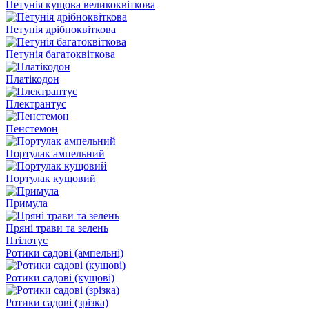
Петунія кущова великоквіткова
Петунія дрібноквіткова
Петунія багатоквіткова
Платікодон
Плектрантус
Пенстемон
Портулак ампельний
Портулак кущовий
Примула
Пряні трави та зелень
Птілотус
Ротики садові (ампельні)
Ротики садові (кущові)
Ротики садові (зрізка)