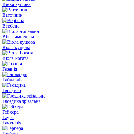
Вінка кущова
Ваточник
Вербена
Віола ампельна
Віола кущова
Віола Рогата
Газанія
Гайлардія
Гвоздика
Гвоздика зрізальна
Гейхера
Гаура
Гаултерія
Гербера