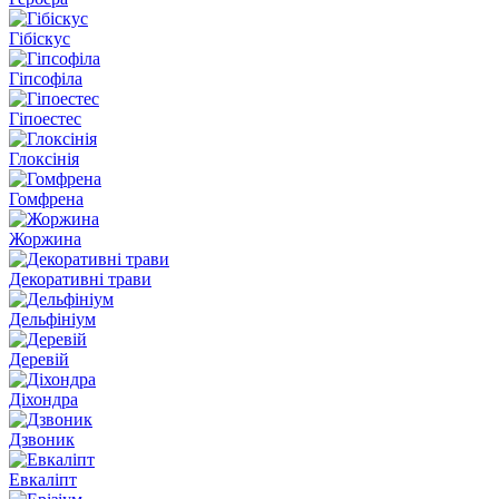
Гібіскус
Гіпсофіла
Гіпоестес
Глоксінія
Гомфрена
Жоржина
Декоративні трави
Дельфініум
Деревій
Діхондра
Дзвоник
Евкаліпт