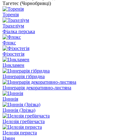
Тагетес (Чорнобривці)
Торенія
Трахеліум
Фіалка перська
Флокс
Фізостегія
Цикламен
Цинерарія гібридна
Цинерарія декоративно-листяна
Циннія
Циннія (Зрізка)
Целозія гребінчаста
Целозія периста
Цмин