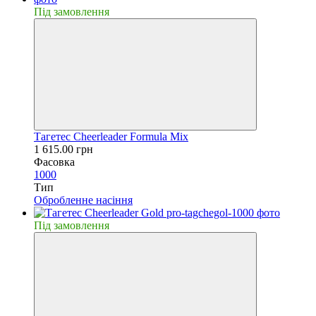
Пiд замовлення
Тагетес Cheerleader Formula Mix
1 615.00 грн
Фасовка
1000
Тип
Обробленне насiння
Пiд замовлення