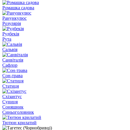
Ромашка садова
Ранункулюс
Розулярія
Рудбекія
Рута
Сальвія
Санвіталія
Сафлор
Сон-трава
Статиця
Схізантус
Суниця
Соняшник
Синьоголовник
Тютюн крилатий