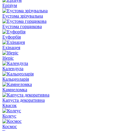
Ерізіум
Еустома зрізувальна
Еустома горщикова
Еуфорбія
Ехінацея
Іберіс
Календула
Кальцеоларія
Камнеломка
Капуста декоративна
Квасок
Колеус
Космос