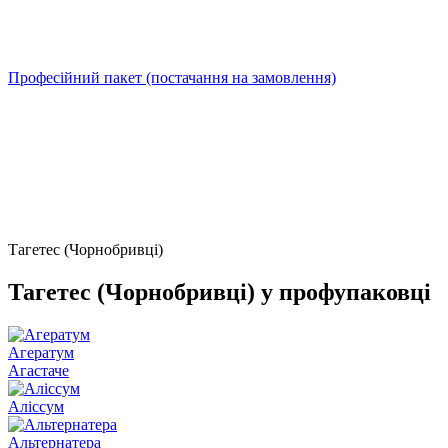
Професійний пакет (постачання на замовлення)
Тагетес (Чорнобривці)
Тагетес (Чорнобривці) у профупаковці
Агератум
Агастаче
Аліссум
Альтернатера