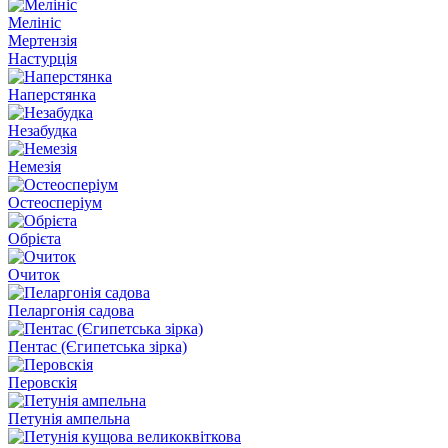
Мелініс
Мертензія
Настурція
Наперстянка
Незабудка
Немезія
Остеосперіум
Обрієта
Очиток
Пеларгонія садова
Пентас (Єгипетська зірка)
Перовскiя
Петунія ампельна