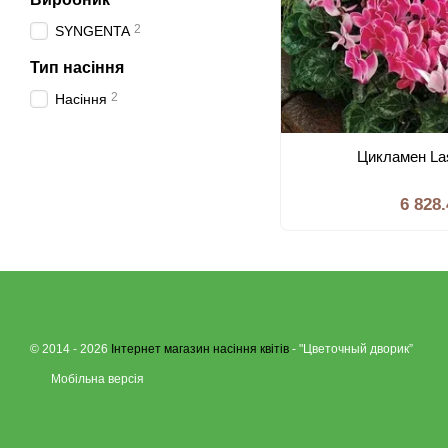
2
SYNGENTA
Тип насiння
2
Насiння
Цикламен La
6 828
© 2014 - 2026
Інтернет магазин насіння квітів
- "Цветочный дворик”
Мобільна версія