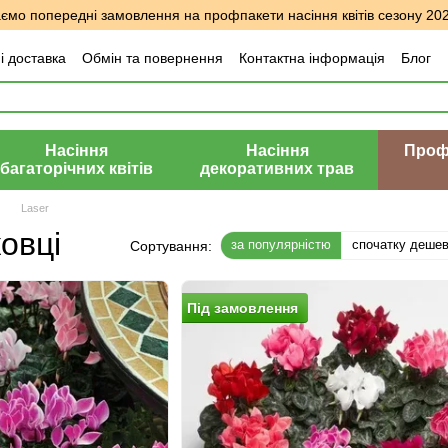
мо попередні замовлення на профпакети насіння квітів сезону 20
і доставка
Обмін та повернення
Контактна інформація
Блог
уки про магазин
Насіння
Насіння
Профе
багаторічних квітів
декоративних трав
Laser
овці
за популярністю
спочатку деше
Сортування:
Пiд замовлення