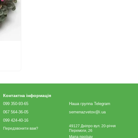
Контактна інформація
099 350-93-65
Наша группа Telegram
067 564-36-05
semenazvetov@i.ua
099 424-40-16
49127 Дніпро вул. 20-річчя
Передзвонити вам?
Перемоги, 26
Мапа проїзду