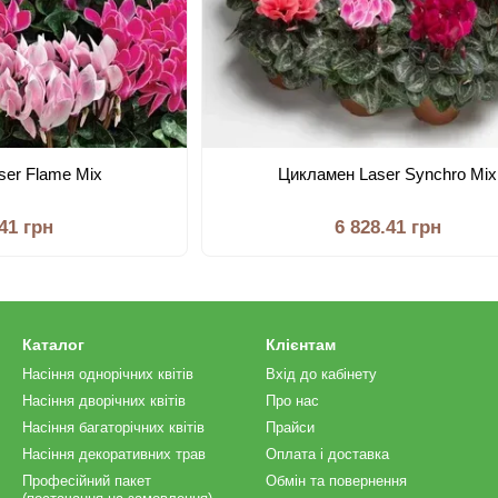
ser Flame Mix
Цикламен Laser Synchro Mix
.41 грн
6 828.41 грн
Каталог
Клієнтам
Насіння однорічних квітів
Вхід до кабінету
Насіння дворічних квітів
Про нас
Насіння багаторічних квітів
Прайси
Насіння декоративних трав
Оплата і доставка
Професійний пакет
Обмін та повернення