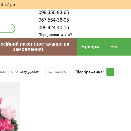
26-27 рр
099 350-93-65
067 564-36-05
099 424-40-16
Передзвонити вам?
сійний пакет (постачання на
Бренди
Укр
замовлення)
вше
спочатку дорожчі
за назвою
Відображення: