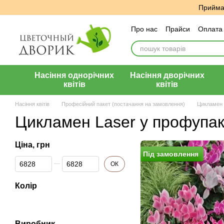
Перейти до основного контенту
Приймає
Про нас
Прайси
Оплата 
Угода користувача
Відг
Насіння однорічних
Насіння дворічних
квітів
квітів
Насіння квітів
Професійний пакет (постачання на замовлення)
Цикламен
Цикламен Laser у профупак
Ціна, грн
Пiд замовлення
Від Ціна, грн
До Ціна, грн
ОК
Колір
Виробник