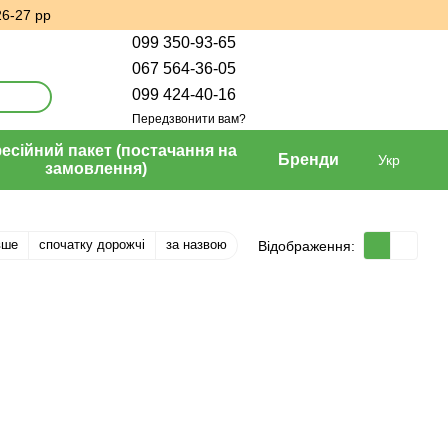
26-27 рр
099 350-93-65
067 564-36-05
099 424-40-16
Передзвонити вам?
сійний пакет (постачання на
Бренди
Укр
замовлення)
вше
спочатку дорожчі
за назвою
Відображення: