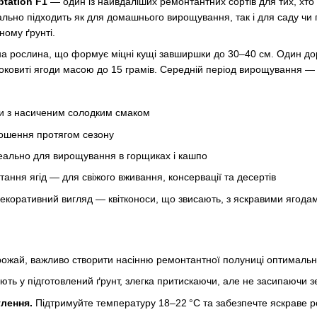
tation F1
— один із найвдаліших ремонтантних сортів для тих, хто 
ально підходить як для домашнього вирощування, так і для саду чи
ному ґрунті.
а рослина, що формує міцні кущі завширшки до 30–40 см. Один доро
оковиті ягоди масою до 15 грамів. Середній період вирощування — 
ди з насиченим солодким смаком
ошення протягом сезону
еально для вирощування в горщиках і кашпо
ання ягід — для свіжого вживання, консервації та десертів
 декоративний вигляд — квітконоси, що звисають, з яскравими ягод
жай, важливо створити насінню ремонтантної полуниці оптимальн
ють у підготовлений ґрунт, злегка притискаючи, але не засипаючи 
тлення.
Підтримуйте температуру 18–22 °C та забезпечте яскраве ро