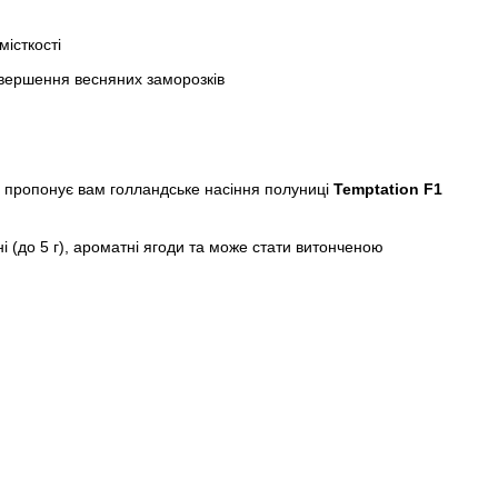
місткості
авершення весняних заморозків
пропонує вам голландське насіння полуниці
Temptation F1
і (до 5 г), ароматні ягоди та може стати витонченою