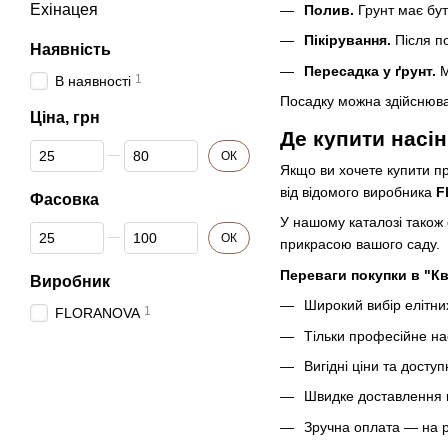
Ехінацея
Полив.
Грунт має бут
Пікірування.
Після по
Наявність
Пересадка у ґрунт.
М
1
В наявності
Посадку можна здійснювати
Ціна, грн
Де купити насі
Від Ціна, грн
До Ціна, грн
ОК
Якщо ви хочете купити п
від відомого виробника
F
Фасовка
У нашому каталозі також 
Від Фасовка
До Фасовка
ОК
прикрасою вашого саду.
Переваги покупки в "К
Виробник
Широкий вибір елітних
1
FLORANOVA
Тільки професійне на
Вигідні ціни та досту
Швидке доставлення п
Зручна оплата — на 