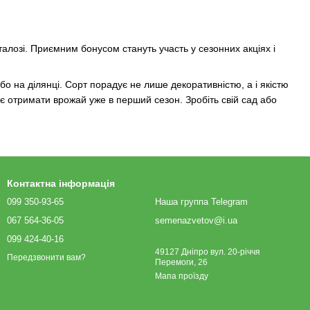
алозі. Приємним бонусом стануть участь у сезонних акціях і
бо на ділянці. Сорт порадує не лише декоративністю, а і якістю
яє отримати врожай уже в перший сезон. Зробіть свій сад або
Контактна інформація
099 350-93-65
Наша группа Telegram
067 564-36-05
semenazvetov@i.ua
099 424-40-16
49127 Дніпро вул. 20-річчя
Передзвонити вам?
Перемоги, 26
Мапа проїзду