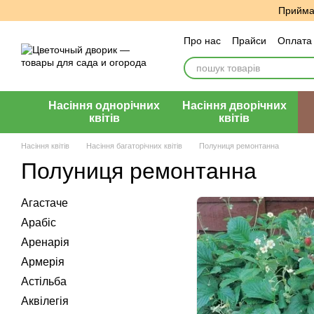
Перейти до основного контенту
Приймає
Про нас
Прайси
Оплата 
Угода користувача
Відг
Насіння однорічних
Насіння дворічних
квітів
квітів
Насіння квітів
Насіння багаторічних квітів
Полуниця ремонтанна
Полуниця ремонтанна
Агастаче
Арабіс
Аренарія
Армерія
Астільба
Аквілегія