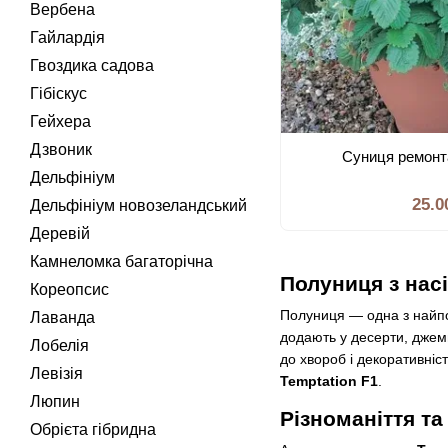
Вербена
Гайлардія
Гвоздика садова
Гібіскус
Гейхера
Дзвоник
Суниця ремонт
Дельфініум
25.0
Дельфініум новозеландський
Деревій
Камнеломка багаторічна
Полуниця з насі
Кореопсис
Полуниця — одна з найпоп
Лаванда
додають у десерти, джеми
Лобелія
до хвороб і декоративніс
Левізія
Temptation F1
.
Люпин
Різноманіття та
Обрієта гібридна