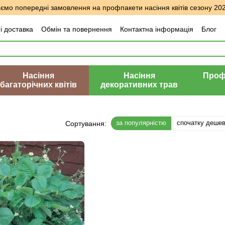
мо попередні замовлення на профпакети насіння квітів сезону 20
і доставка
Обмін та повернення
Контактна інформація
Блог
уки про магазин
Насіння
Насіння
Профе
багаторічних квітів
декоративних трав
за популярністю
спочатку деше
Сортування: