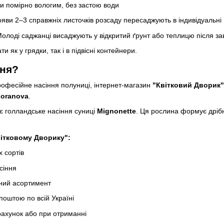
и помірно вологим, без застою води
яви 2–3 справжніх листочків розсаду пересаджують в індивідуальні 
олоді саджанці висаджують у відкритий ґрунт або теплицю після з
 як у грядки, так і в підвісні контейнери.
ння?
рофесійне насіння полуниці, інтернет-магазин
"Квітковий Дворик"
loranova
.
є голландське насіння суниці
Mignonette
. Ця рослина формує дрібн
вітковому Дворику":
 сортів
сіння
пний асортимент
оштою по всій Україні
рахунок або при отриманні