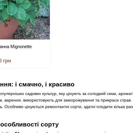
анна Mignonette
0 грн
ння: і смачно, і красиво
улярніших садових культур, яку цінують за солодкий смак, аромат 
, варення, використовують для заморожування та прикраси страв. С
ть. Особливо цінуються ремонтантні сорти, здатні плодити кілька раз
 особливості сорту