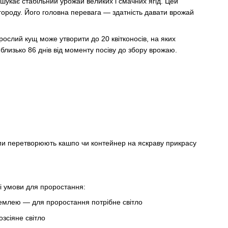
шукає стабільний урожай великих і смачних ягід. Цей
 городу. Його головна перевага — здатність давати врожай
слий кущ може утворити до 20 квітконосів, на яких
близько 86 днів від моменту посіву до збору врожаю.
ами перетворюють кашпо чи контейнер на яскраву прикрасу
і умови для проростання:
землею — для проростання потрібне світло
зсіяне світло