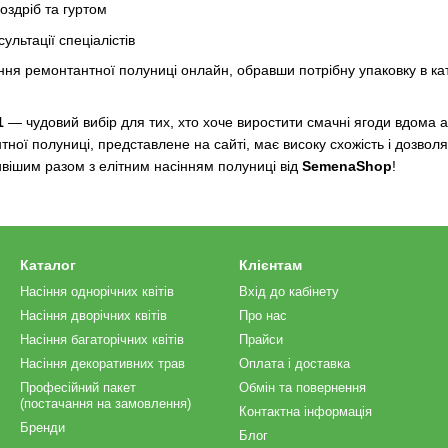
роздріб та гуртом
сультації спеціалістів
ня ремонтантної полуниці онлайн, обравши потрібну упаковку в кат
1
— чудовий вибір для тих, хто хоче виростити смачні ягоди вдома а
тної полуниці, представлене на сайті, має високу схожість і дозвол
ивішим разом з елітним насінням полуниці від
SemenaShop
!
Каталог
Клієнтам
Насіння однорічних квітів
Вхід до кабінету
Насіння дворічних квітів
Про нас
Насіння багаторічних квітів
Прайси
Насіння декоративних трав
Оплата і доставка
Професійний пакет
Обмін та повернення
(постачання на замовлення)
Контактна інформація
Бренди
Блог