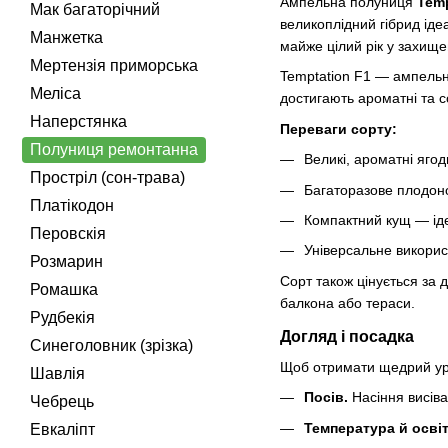
Ампельна полуниця
Temp
Мак багаторічний
великоплідний гібрид іде
Манжетка
майже цілий рік у захище
Мертензія приморська
Temptation F1 — ампельн
Меліса
достигають ароматні та с
Наперстянка
Переваги сорту:
Полуниця ремонтанна
Великі, ароматні яго
Простріл (сон-трава)
Багаторазове плодон
Платікодон
Компактний кущ — ід
Перовскiя
Універсальне використ
Розмарин
Сорт також цінується за
Ромашка
балкона або тераси.
Рудбекія
Догляд і посадка
Синеголовник (зрізка)
Щоб отримати щедрий уро
Шавлія
Посів.
Насіння висіва
Чебрець
Температура й осві
Евкаліпт