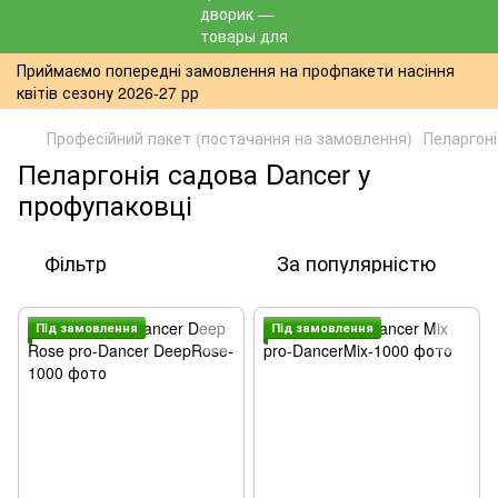
Приймаємо попередні замовлення на профпакети насіння
квітів сезону 2026-27 рр
Професійний пакет (постачання на замовлення)
Пеларгон
Пеларгонія садова Dancer у
профупаковці
Фільтр
За популярністю
Пiд замовлення
Пiд замовлення