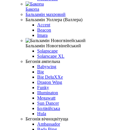
Бакопа
Бальзамiн махровий
Бальзамiн Уоллера (Валлера)
Accent
Beacon
Imara
Бальзамін Новогвінейський
Solapscape
Solarscape XL
Бегонiя ампельна
Babywing
Big
Big DeluXXe
Dragon Wing
Funky
Illuminaton
Megawatt
Sun Dancer
Болівійська
Hula
Бегонiя вiчноцвiтуща
Ambassador
Bada Bing