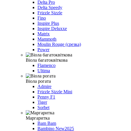
Delta Pro
Delta Speedy
Frizzle Sizzle
Fino
Inspire Plus
Inspire Deluxxe
Matrix
Mammoth
Moulin Rouge (срезка)
Power
Віола багатоквіткова
Flamenco
Ultima
Віола рогата
Admire
Frizzle Sizzle Mini
Penny F1
Tiger
Sorbet
Маргаритка
Bam Bam
Bambino New2025