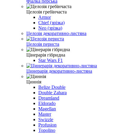
Фіалка перська
Целозія гребінчаста
Armor
Chief (зрізка)
Neo (зрізка)
Целозія декоративно-листяна
Целозiя периста
Цiнерарiя гiбридна
Star Wars F1
Цинерарія декоративно-листяна
Циннiя
Belize Double
Double Zahara
Dreamland
Eldorado
Magellan
Master
Swizzle
Profusion
Topolino