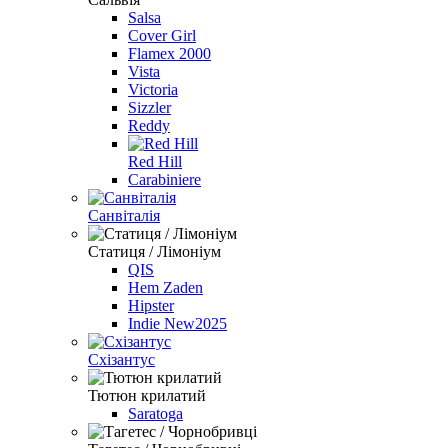
Salsa
Cover Girl
Flamex 2000
Vista
Victoria
Sizzler
Reddy
Red Hill
Carabiniere
Санвіталія
Статиця / Лімоніум
QIS
Hem Zaden
Hipster
Indie New2025
Схізантус
Тютюн крилатий
Saratoga