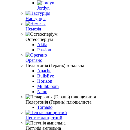
Jordyn
Настурцiя
Немезiя
Остеосперіум
Akila
Passion
Орегано
Пеларгонія (Герань) зональна
Apache
BullsEye
Horizon
Multibloom
Nano
Пеларгонія (Герань) плющелиста
Tornado
Пентас ланцетний
Петунія ампельна