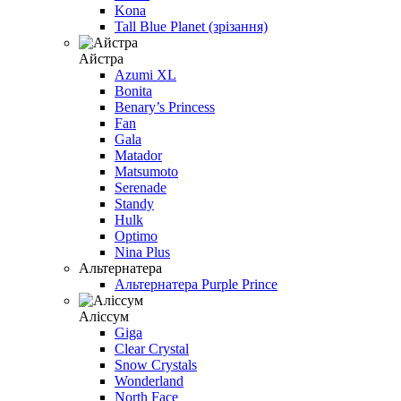
Kona
Tall Blue Planet (зрізання)
Айстра
Azumi XL
Bonita
Benary’s Princess
Fan
Gala
Matador
Matsumoto
Serenade
Standy
Hulk
Optimo
Nina Plus
Альтернатера
Альтернатера Purple Prince
Алiссум
Giga
Clear Crystal
Snow Crystals
Wonderland
North Face