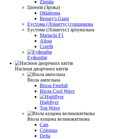
Zinnita
Циннiя (Зрізка)
Oklahoma
Benary's Giant
Еустома (Лізіантус) горщикова
Еустома (Лізіантус) зрізувальна
Mariachi F1
Alissa
Corelli
Еуфорбія
Насіння дворічних квітів
Віола ампельна
Віола Freefall
Вiола Cool Wave
Highflyer
Top Wave
Віола кущова великоквіткова
Cats
Colossus
Delta