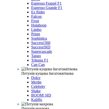
Espresso Frappé F1
Espresso Grande F1
Ez Rider
Falcon
Frost
Hulahoop
Limbo
Prism
Sophistica
Success!360
Success!HD
Supercascade
Tango
Tritunia F1
Can Can
Петунія кущова багатоквіткова
Dolce
Merlin
Celebrity
Shake
BOOM! HD
Kaliffo
Петунiя махрова