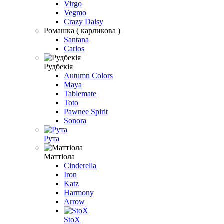
Virgo
Vegmo
Crazy Daisy
Ромашка ( карликова )
Santana
Carlos
Рудбекія
Autumn Colors
Maya
Tablemate
Toto
Pawnee Spirit
Sonora
Рута
Маттiола
Cinderella
Iron
Katz
Harmony
Arrow
StoX