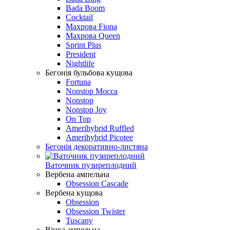
Bada Boom
Cocktail
Махрова Fiona
Махрова Queen
Sprint Plus
President
Nightlife
Бегонія бульбова кущова
Fortuna
Nonstop Mocca
Nonstop
Nonstop Joy
On Top
Amerihybrid Ruffled
Amerihybrid Picotee
Бегонія декоративно-листяна
Ваточник пузиреплодний
Вербена ампельна
Obsession Cascade
Вербена кущова
Obsession
Obsession Twister
Tuscany
Вінка ампельна