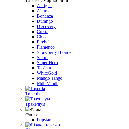
Тагетес / Чорнобривці
Antigua
Alumia
Bonanza
Durango
Discovery
Cresta
Chica
Fireball
Flamenco
Strawberry Blonde
Safari
Super Hero
Taishan
WhiteGold
Mango Tango
Milli Vanilli
Торенiя
Трахелiум
Флокс
Popstars