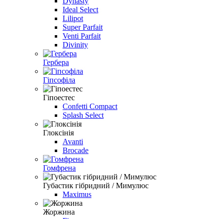
Dynasty
Ideal Select
Lilipot
Super Parfait
Venti Parfait
Divinity
Гербера
Гiпсофiла
Гіпоестес
Confetti Compact
Splash Select
Глоксiнiя
Avanti
Brocade
Гомфрена
Губастик гiбридний / Мимулюс
Maximus
Жоржина