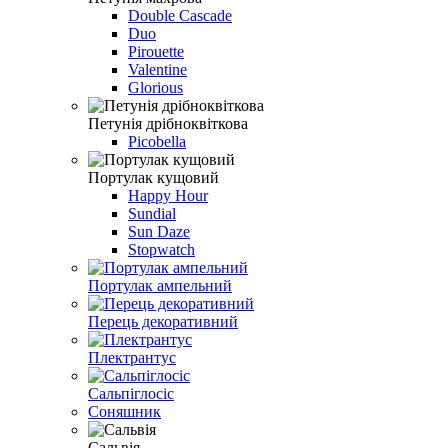
Double Cascade
Duo
Pirouette
Valentine
Glorious
Петунія дрібноквіткова
Picobella
Портулак кущовий
Happy Hour
Sundial
Sun Daze
Stopwatch
Портулак ампельний
Перець декоративний
Плектрантус
Сальпіглосіс
Соняшник
Сальвія