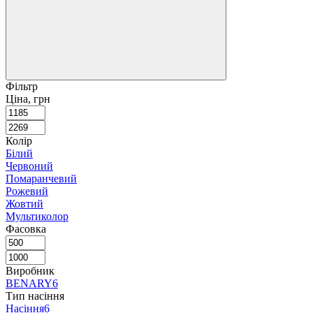
Фільтр
Ціна, грн
Колір
Білий
Червоний
Помаранчевий
Рожевий
Жовтий
Мультиколор
Фасовка
Виробник
BENARY
6
Тип насiння
Насiння
6