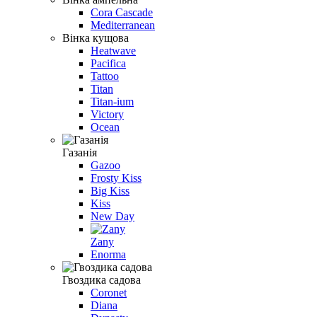
Cora Cascade
Mediterranean
Вінка кущова
Heatwave
Pacifica
Tattoo
Titan
Titan-ium
Victory
Ocean
Газанiя
Gazoo
Frosty Kiss
Big Kiss
Kiss
New Day
Zany
Enorma
Гвоздика садова
Coronet
Diana