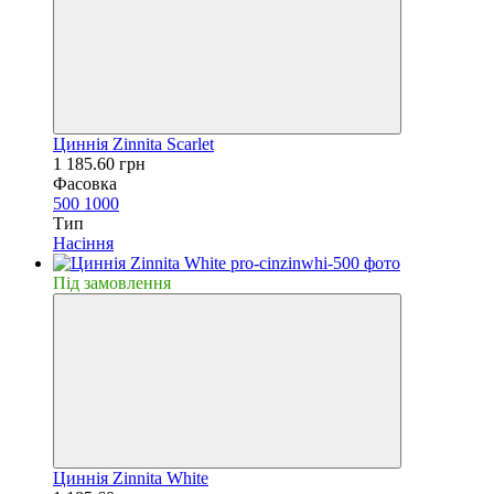
Циннiя Zinnita Scarlet
1 185.60 грн
Фасовка
500
1000
Тип
Насiння
Пiд замовлення
Циннiя Zinnita White