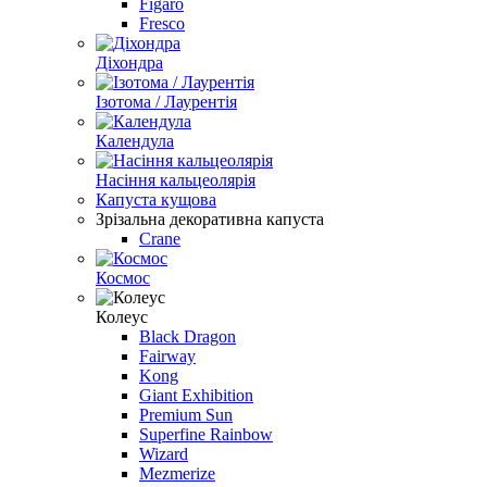
Figaro
Fresco
Дiхондра
Iзотома / Лаурентiя
Календула
Насіння кальцеолярiя
Капуста кущова
Зрізальна декоративна капуста
Crane
Космос
Колеус
Black Dragon
Fairway
Kong
Giant Exhibition
Premium Sun
Superfine Rainbow
Wizard
Mezmerize