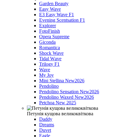
Garden Beauty
Easy Wave
E3 Easy Wave F1
Evening Scentsation F1
Explorer
FotoFinish
Opera Supreme
Giconda
Romantica
Shock Wave
Tidal Wаve
Trilogy F1
Wave
My Joy
Mini Stellina New2026
Pendolino
Pendolino Sensation New2026
Pendolino Waxed New2026
Petchoa New 2025
Петунія кущова великоквіткова
Daddy
Dreams
Duvet
Eagle