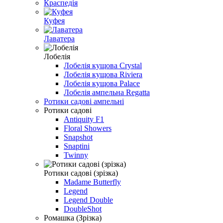
Краспедія
Куфея
Лаватера
Лобелiя
Лобелія кущова Crystal
Лобелія кущова Riviera
Лобелія кущова Palace
Лобелія ампельна Regatta
Ротики садовi ампельнi
Ротики садові
Antiquity F1
Floral Showers
Snapshot
Snaptini
Twinny
Ротики садові (зрізка)
Madame Butterfly
Legend
Legend Double
DoubleShot
Ромашка (Зрізка)