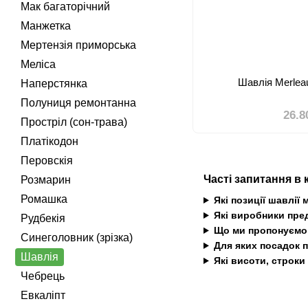
Мак багаторічний
Манжетка
Мертензія приморська
Меліса
Шавлія Merlea
Наперстянка
Полуниця ремонтанна
26.8
Простріл (сон-трава)
Платікодон
Перовскiя
Часті запитання в 
Розмарин
Ромашка
Які позиції шавлії
Які виробники пред
Рудбекія
Що ми пропонуємо 
Синеголовник (зрізка)
Для яких посадок п
Шавлія
Які висоти, строк
Чебрець
Евкаліпт