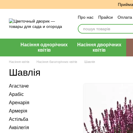
Перейти до основного контенту
Приймає
Про нас
Прайси
Оплата 
Угода користувача
Відг
Насіння однорічних
Насіння дворічних
квітів
квітів
Насіння квітів
Насіння багаторічних квітів
Шавлія
Шавлія
Агастаче
Арабіс
Аренарія
Армерія
Астільба
Аквілегія