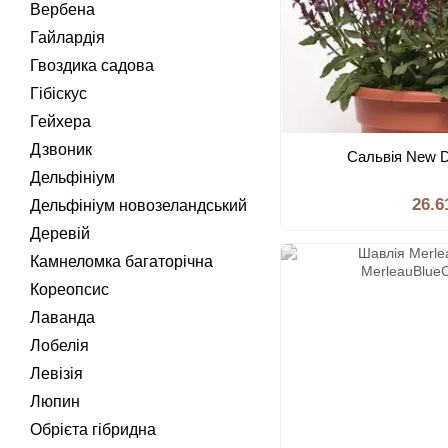
Вербена
Гайлардія
Гвоздика садова
Гібіскус
Гейхера
Дзвоник
Сальвія New 
Дельфініум
26.6
Дельфініум новозеландський
Деревій
Камнеломка багаторічна
Кореопсис
Лаванда
Лобелія
Левізія
Люпин
Обрієта гібридна