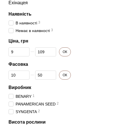
Ехінацея
Наявність
3
В наявності
3
Немає в наявності
Ціна, грн
Від Ціна, грн
До Ціна, грн
ОК
Фасовка
Від Фасовка
До Фасовка
ОК
Виробник
1
BENARY
2
PANAMERICAN SEED
2
SYNGENTA
Висота рослини