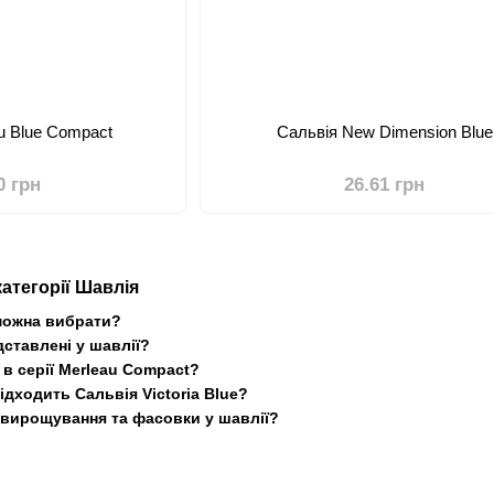
u Blue Compact
Сальвія New Dimension Blue
0 грн
26.61 грн
категорії Шавлія
 можна вибрати?
ставлені у шавлії?
в серії Merleau Compact?
ідходить Сальвія Victoria Blue?
и вирощування та фасовки у шавлії?