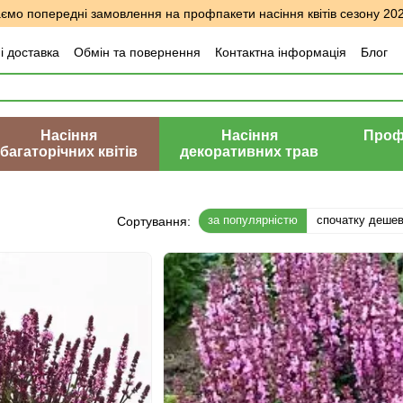
мо попередні замовлення на профпакети насіння квітів сезону 20
і доставка
Обмін та повернення
Контактна інформація
Блог
уки про магазин
Насіння
Насіння
Профе
багаторічних квітів
декоративних трав
за популярністю
спочатку деше
Сортування: