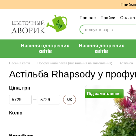
Перейти до основного контенту
Приймає
Про нас
Прайси
Оплата 
Угода користувача
Відг
Насіння однорічних
Насіння дворічних
квітів
квітів
Насіння квітів
Професійний пакет (постачання на замовлення)
Астільба
Астільба Rhapsody у профу
Ціна, грн
Пiд замовлення
Від Ціна, грн
До Ціна, грн
ОК
Колір
Виробник