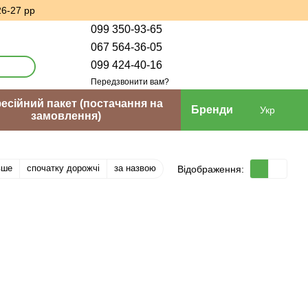
26-27 рр
099 350-93-65
067 564-36-05
099 424-40-16
Передзвонити вам?
сійний пакет (постачання на
Бренди
Укр
замовлення)
вше
спочатку дорожчі
за назвою
Відображення: