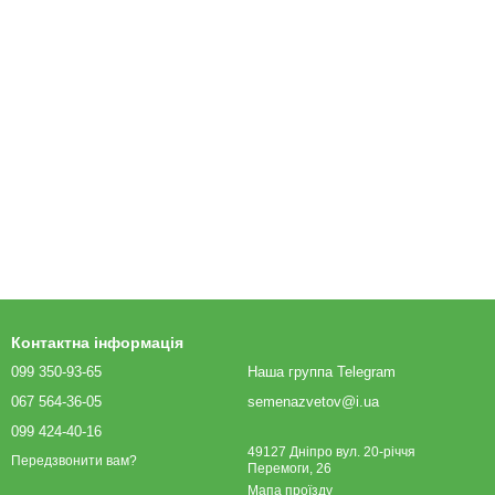
Контактна інформація
099 350-93-65
Наша группа Telegram
067 564-36-05
semenazvetov@i.ua
099 424-40-16
49127 Дніпро вул. 20-річчя
Передзвонити вам?
Перемоги, 26
Мапа проїзду