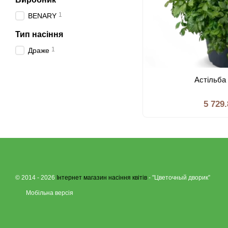
1
BENARY
Тип насiння
1
Драже
Астільба
5 729
© 2014 - 2026
Інтернет магазин насіння квітів
- "Цветочный дворик”
Мобільна версія