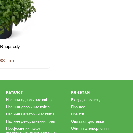
 Rhapsody
.88 грн
Каталог
Клієнтам
Насіння однорічних квітів
Вхід до кабінету
Насіння дворічних квітів
Про нас
Насіння багаторічних квітів
Прайси
Насіння декоративних трав
Оплата і доставка
Професійний пакет
Обмін та повернення