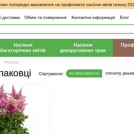
мо попередні замовлення на профпакети насіння квітів сезону 20
і доставка
Обмін та повернення
Контактна інформація
Блог
уки про магазин
Насіння
Насіння
Профе
багаторічних квітів
декоративних трав
Rhapsody
паковці
за популярністю
спочатку деше
Сортування: