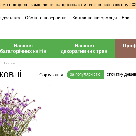
мо попередні замовлення на профпакети насіння квітів сезону 20
і доставка
Обмін та повернення
Контактна інформація
Блог
уки про магазин
Насіння
Насіння
Профе
багаторічних квітів
декоративних трав
Finesse
ковці
за популярністю
спочатку деше
Сортування: