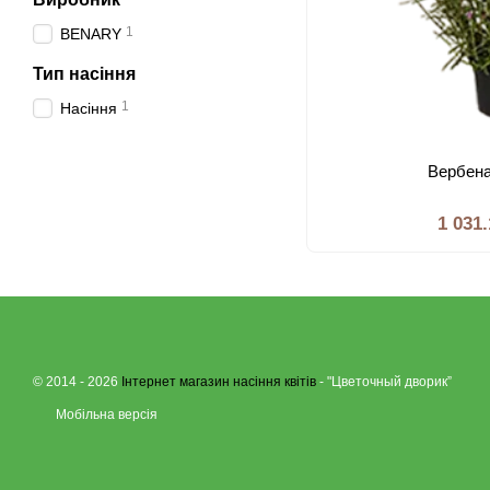
1
BENARY
Тип насiння
1
Насiння
Вербена
1 031
© 2014 - 2026
Інтернет магазин насіння квітів
- "Цветочный дворик”
Мобільна версія