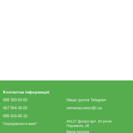
Контактна інформація
099 350-93-65
Наша группа Telegram
067 564-36-05
semenazvetov@i.ua
099 424-40-16
49127 Дніпро вул. 20-річчя
Передзвонити вам?
Перемоги, 26
Мапа проїзду