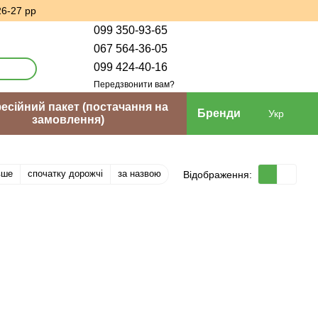
26-27 рр
099 350-93-65
067 564-36-05
099 424-40-16
Передзвонити вам?
сійний пакет (постачання на
Бренди
Укр
замовлення)
вше
спочатку дорожчі
за назвою
Відображення: