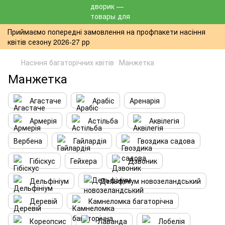
Приймаємо попередні замовлення на профпакети насіння
квітів сезону 2026-27 рр
Насіння багаторічних квітів
Манжетка
Манжетка
Агастаче
Арабіс
Аренарія
Армерія
Астільба
Аквілегія
Вербена
Гайлардія
Гвоздика садова
Гібіскус
Гейхера
Дзвоник
Дельфініум
Дельфініум новозеландський
Деревій
Камнеломка багаторічна
Кореопсис
Лаванда
Лобелія