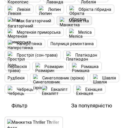
Левізія
Люпин
Обрієта гібридна
Мак багаторічний
Манжетка
Мертензія приморська
Меліса
Наперстянка
Полуниця ремонтанна
Простріл (сон-трава)
Платікодон
Перовскiя
Розмарин
Ромашка
Рудбекія
Синеголовник (зрізка)
Шавлія
Чебрець
Евкаліпт
Ехінацея
Фільтр
За популярністю