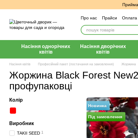
Перейти до основного контенту
Приймає
Про нас
Прайси
Оплата 
Угода користувача
Відг
Насіння однорічних
Насіння дворічних
квітів
квітів
Насіння квітів
Професійний пакет (постачання на замовлення)
Жоржина
Жоржина Black Forest New2
профупаковці
Колір
Новинка
Пiд замовлення
Виробник
1
TAKII SEED