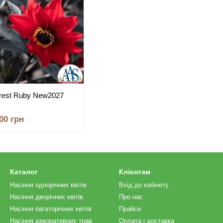
rest Ruby New2027
.00 грн
Каталог
Клієнтам
Насіння однорічних квітів
Вхід до кабінету
Насіння дворічних квітів
Про нас
Насіння багаторічних квітів
Прайси
Насіння декоративних трав
Оплата і доставка