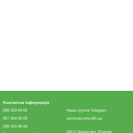
Контактна інформація
099 350-93-65
Наша группа Telegram
067 564-36-05
semenazvetov@i.ua
099 424-40-16
49127 Дніпро вул. 20-річчя