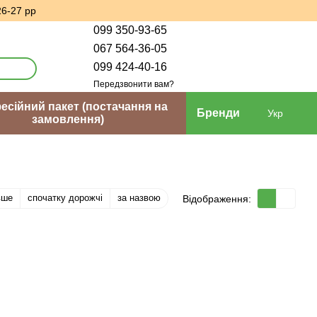
26-27 рр
099 350-93-65
067 564-36-05
099 424-40-16
Передзвонити вам?
сійний пакет (постачання на
Бренди
Укр
замовлення)
вше
спочатку дорожчі
за назвою
Відображення: