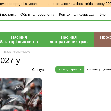
мо попередні замовлення на профпакети насіння квітів сезону 20
і доставка
Обмін та повернення
Контактна інформація
Блог
уки про магазин
Насіння
Насіння
Профе
багаторічних квітів
декоративних трав
Black Forest New2027
027 у
за популярністю
спочатку деше
Сортування: