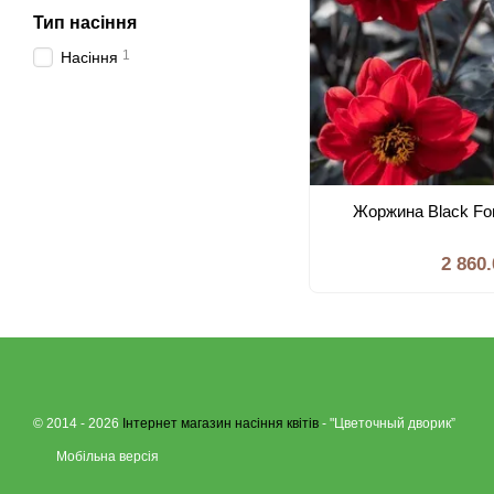
Тип насiння
1
Насiння
Жоржина Black Fo
2 860
© 2014 - 2026
Інтернет магазин насіння квітів
- "Цветочный дворик”
Мобільна версія