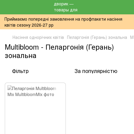
Приймаємо попередні замовлення на профпакети насіння
квітів сезону 2026-27 рр
Насіння однорічних квітів
Пеларгонія (Герань) зональна
M
Multibloom - Пеларгонія (Герань)
зональна
Фільтр
За популярністю