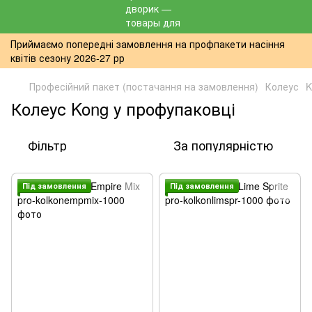
Приймаємо попередні замовлення на профпакети насіння
квітів сезону 2026-27 рр
Професійний пакет (постачання на замовлення)
Колеус
K
Колеус Kong у профупаковці
Фільтр
За популярністю
Пiд замовлення
Пiд замовлення