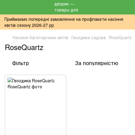
Приймаємо попередні замовлення на профпакети насіння
квітів сезону 2026-27 рр
Насіння багаторічних квітів
Гвоздика садова
RoseQuartz
RoseQuartz
Фільтр
За популярністю