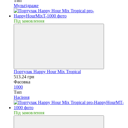
Тип
Мультідраже
Пiд замовлення
Портулак Happy Hour Mix Tropical
513.24 грн
Фасовка
1000
Тип
Насiння
Пiд замовлення