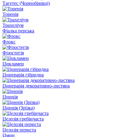
Тагетес (Чорнобривці)
Торенія
Трахеліум
Фіалка перська
Флокс
Фізостегія
Цикламен
Цинерарія гібридна
Цинерарія декоративно-листяна
Циннія
Циннія (Зрізка)
Целозія гребінчаста
Целозія периста
Цмин