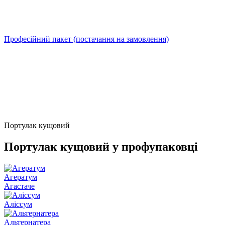
Професійний пакет (постачання на замовлення)
Портулак кущовий
Портулак кущовий у профупаковці
Агератум
Агастаче
Аліссум
Альтернатера