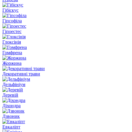
Гібіскус
Гіпсофіла
Гіпоестес
Глоксінія
Гомфрена
Жоржина
Декоративні трави
Дельфініум
Деревій
Діхондра
Дзвоник
Евкаліпт