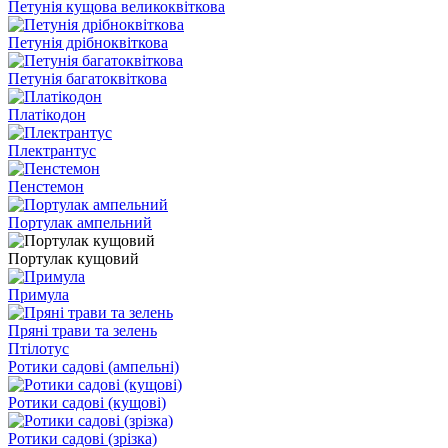
Петунія кущова великоквіткова
Петунія дрібноквіткова
Петунія багатоквіткова
Платікодон
Плектрантус
Пенстемон
Портулак ампельний
Портулак кущовий
Примула
Пряні трави та зелень
Птілотус
Ротики садові (ампельні)
Ротики садові (кущові)
Ротики садові (зрізка)