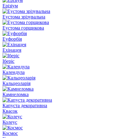
Ерізіум
Еустома зрізувальна
Еустома горщикова
Еуфорбія
Ехінацея
Іберіс
Календула
Кальцеоларія
Камнеломка
Капуста декоративна
Квасок
Колеус
Космос