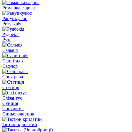
Ромашка садова
Ранункулюс
Розулярія
Рудбекія
Рута
Сальвія
Санвіталія
Сафлор
Сон-трава
Статиця
Схізантус
Суниця
Соняшник
Синьоголовник
Тютюн крилатий