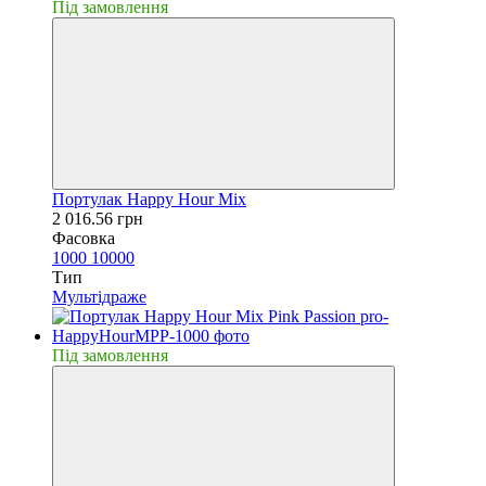
Пiд замовлення
Портулак Happy Hour Mix
2 016.56 грн
Фасовка
1000
10000
Тип
Мультідраже
Пiд замовлення