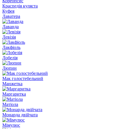
Кореопсис
Краспедія куляста
Куфея
Лаватера
Лаванда
Левізія
Лакфіоль
Лобелія
Люпин
Мак голостебельний
Манжетка
Маргаритка
Матіола
Mонарда двiйчата
Мімулюс