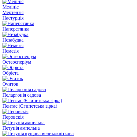
Мелініс
Мертензія
Настурція
Наперстянка
Незабудка
Немезія
Остеосперіум
Обрієта
Очиток
Пеларгонія садова
Пентас (Єгипетська зірка)
Перовскiя
Петунія ампельна