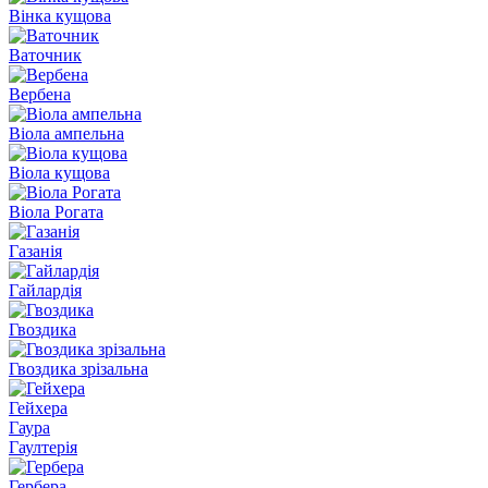
Вінка кущова
Ваточник
Вербена
Віола ампельна
Віола кущова
Віола Рогата
Газанія
Гайлардія
Гвоздика
Гвоздика зрізальна
Гейхера
Гаура
Гаултерія
Гербера