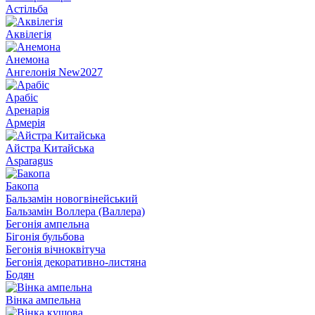
Астільба
Аквілегія
Анемона
Ангелонія New2027
Арабіс
Аренарія
Армерія
Айстра Китайська
Asparagus
Бакопа
Бальзамін новогвінейський
Бальзамін Воллера (Валлера)
Бегонія ампельна
Бігонія бульбова
Бегонія вічноквітуча
Бегонія декоративно-листяна
Бодян
Вінка ампельна