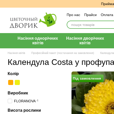
Перейти до основного контенту
Приймає
Про нас
Прайси
Оплата 
Угода користувача
Відг
Насіння однорічних
Насіння дворічних
квітів
квітів
Насіння квітів
Професійний пакет (постачання на замовлення)
Календула
Календула Costa у профупа
Колір
Пiд замовлення
Виробник
4
FLORANOVA
Висота рослини