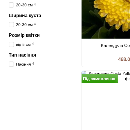
4
20-30 см
Ширина куста
4
20-30 см
Розмiр квiтки
4
вiд 5 см
Календула Cos
Тип насiння
468.
4
Насiння
Пiд замовлення