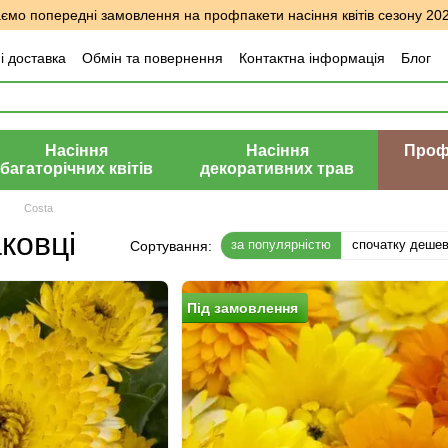
мо попередні замовлення на профпакети насіння квітів сезону 20
і доставка
Обмін та повернення
Контактна інформація
Блог
уки про магазин
Насіння
Насіння
Профе
багаторічних квітів
декоративних трав
Costa
ковці
за популярністю
спочатку деше
Сортування:
Пiд замовлення