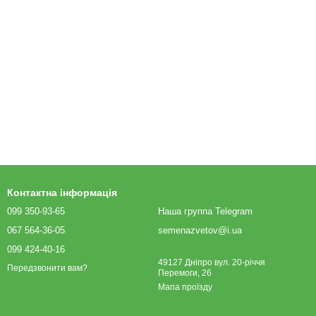
Контактна інформація
099 350-93-65
Наша группа Telegram
067 564-36-05
semenazvetov@i.ua
099 424-40-16
49127 Дніпро вул. 20-річчя
Передзвонити вам?
Перемоги, 26
Мапа проїзду