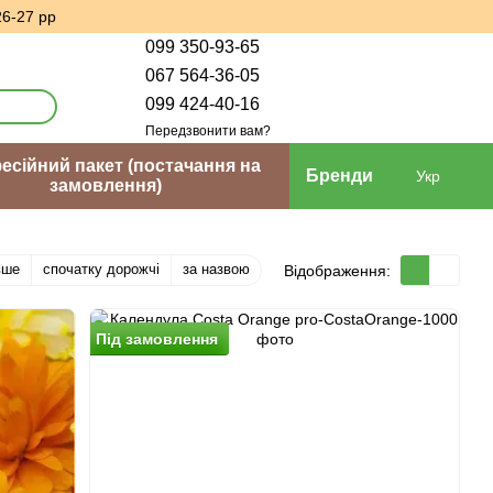
26-27 рр
099 350-93-65
067 564-36-05
099 424-40-16
Передзвонити вам?
сійний пакет (постачання на
Бренди
Укр
замовлення)
вше
спочатку дорожчі
за назвою
Відображення:
Пiд замовлення