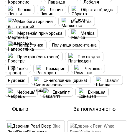
Левізія
Люпин
Обрієта гібридна
Мак багаторічний
Манжетка
Мертензія приморська
Меліса
Наперстянка
Полуниця ремонтанна
Простріл (сон-трава)
Платікодон
Перовскiя
Розмарин
Ромашка
Рудбекія
Синеголовник (зрізка)
Шавлія
Чебрець
Евкаліпт
Ехінацея
Фільтр
За популярністю