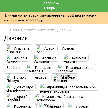
Приймаємо попередні замовлення на профпакети насіння
квітів сезону 2026-27 рр
Насіння багаторічних квітів
Дзвоник
Дзвоник
Агастаче
Арабіс
Аренарія
Армерія
Астільба
Аквілегія
Вербена
Гайлардія
Гвоздика садова
Гібіскус
Гейхера
Дзвоник
Дельфініум
Дельфініум новозеландський
Деревій
Камнеломка багаторічна
Кореопсис
Лаванда
Лобелія