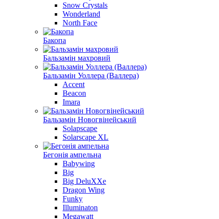
Snow Crystals
Wonderland
North Face
Бакопа
Бальзамiн махровий
Бальзамiн Уоллера (Валлера)
Accent
Beacon
Imara
Бальзамін Новогвінейський
Solapscape
Solarscape XL
Бегонiя ампельна
Babywing
Big
Big DeluXXe
Dragon Wing
Funky
Illuminaton
Megawatt