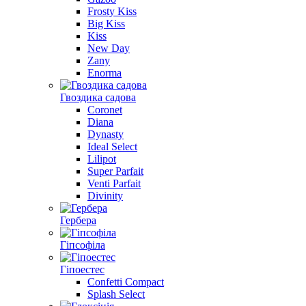
Frosty Kiss
Big Kiss
Kiss
New Day
Zany
Enorma
Гвоздика садова
Coronet
Diana
Dynasty
Ideal Select
Lilipot
Super Parfait
Venti Parfait
Divinity
Гербера
Гiпсофiла
Гіпоестес
Confetti Compact
Splash Select