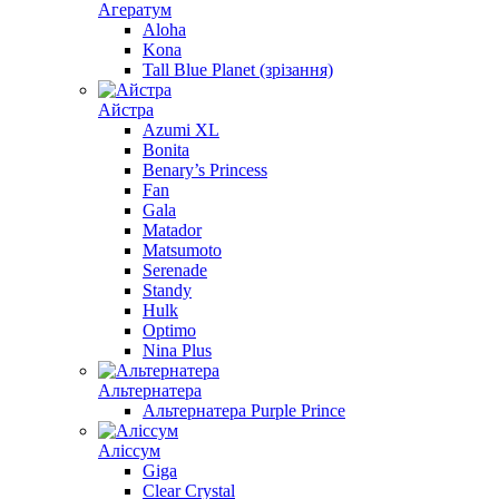
Агератум
Aloha
Kona
Tall Blue Planet (зрізання)
Айстра
Azumi XL
Bonita
Benary’s Princess
Fan
Gala
Matador
Matsumoto
Serenade
Standy
Hulk
Optimo
Nina Plus
Альтернатера
Альтернатера Purple Prince
Алiссум
Giga
Clear Crystal