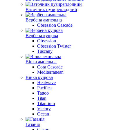
Ваточник пузиреплодний
Вербена ампельна
Obsession Cascade
Вербена кущова
Obsession
Obsession Twister
Tuscany
Вінка ампельна
Cora Cascade
Mediterranean
Вінка кущова
Heatwave
Pacifica
Tattoo
Titan
Titan-ium
Victory
Ocean
Газанiя
Gazoo