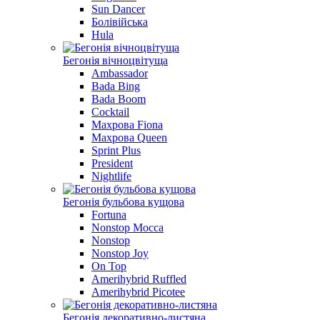
Sun Dancer
Болівійська
Hula
Бегонiя вiчноцвiтуща
Ambassador
Bada Bing
Bada Boom
Cocktail
Махрова Fiona
Махрова Queen
Sprint Plus
President
Nightlife
Бегонія бульбова кущова
Fortuna
Nonstop Mocca
Nonstop
Nonstop Joy
On Top
Amerihybrid Ruffled
Amerihybrid Picotee
Бегонія декоративно-листяна