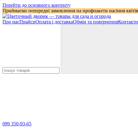
Перейти до основного контенту
Приймаємо попередні замовлення на профпакети насіння квітів
Про нас
Прайси
Оплата і доставка
Обмін та повернення
Контактн
099 350-93-65