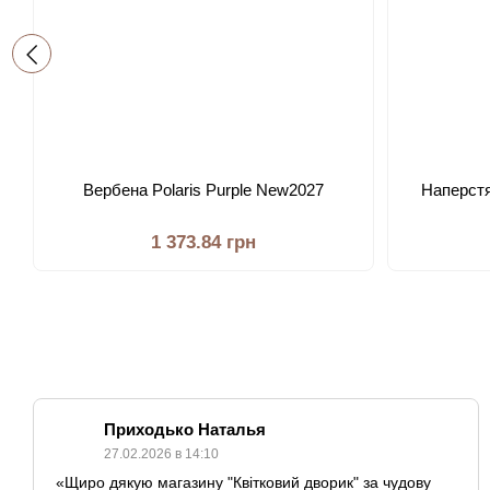
Вербена Polaris Purple New2027
Наперстя
1 373.84 грн
Приходько Наталья
27.02.2026 в 14:10
«Щиро дякую магазину "Квітковий дворик" за чудову