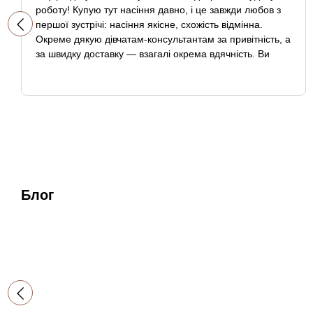
роботу! Купую тут насіння давно, і це завжди любов з
першої зустрічі: насіння якісне, схожість відмінна.
Окреме дякую дівчатам-консультантам за привітність, а
за швидку доставку — взагалі окрема вдячність. Ви
найкращі! Розвитку вам і процвітання!».
Блог