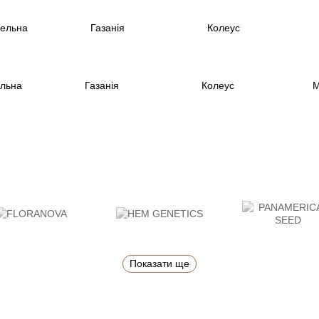
ельна
Газанiя
Колеус
М
Показати ще