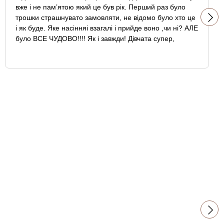
вже і не пам’ятою який це був рік. Перший раз було
трошки страшнувато замовляти, не відомо було хто це
і як буде. Яке насінняі взагалі і прийде воно ,чи ні? АЛЕ
було ВСЕ ЧУДОВО!!!! Як і завжди! Дівчата супер,
насіння ніколи не підводили!!!! Замовляйте, вони на
висоті !