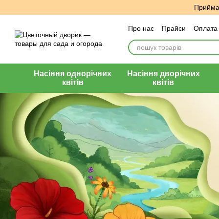
Перейти до основного контенту
Приймає
Про нас
Прайси
Оплата 
Угода користувача
Відг
Насіння однорічних
Насіння дворічних
квітів
квітів