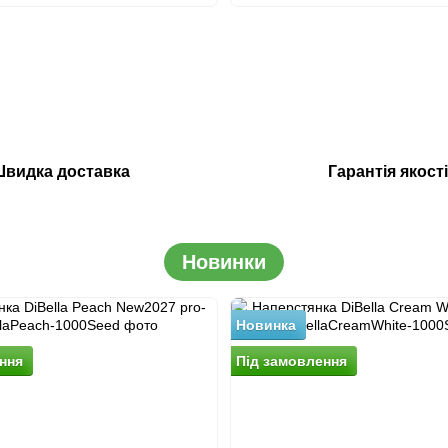
видка доставка
Гарантія якост
Новинки
Новинка
ння
Пiд замовлення