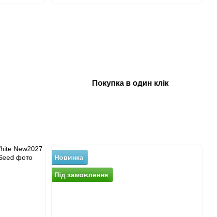
і
Покупка в один клік
Новинка
Н
Пiд замовлення
П