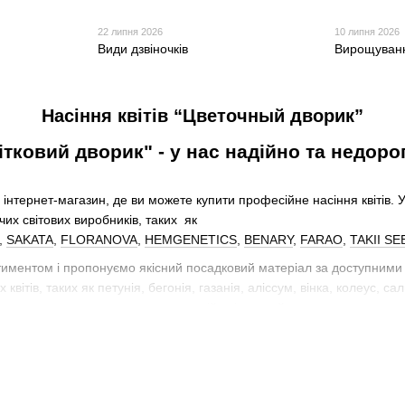
22 липня 2026
10 липня 2026
Види дзвіночків
Вирощуванн
Насіння квітів “Цветочный дворик”
ітковий дворик" - у нас надійно та недоро
інтернет-магазин, де ви можете купити професійне насіння квітів. 
учих світових виробників, таких як
,
SAKATA
,
FLORANOVA
,
HEMGENETICS
,
BENARY
,
FARAO
,
TAKII SE
ментом і пропонуємо якісний посадковий матеріал за доступними 
вітів, таких як петунія, бегонія, газанія, аліссум, вінка, колеус, сал
- кожен покупець зможе створити свій унікальний асортимент рослин
нас є професійні сорти примули, глоксинії, еустоми, пеларгонії, ка
іння для створення красивих букетів
иум, еустома (лізіантус), целозія, цинія. У нашому каталозі - ідеал
культурами для зрізання.