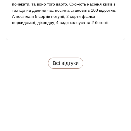
почекати, та воно того варто. Схожість насіння квітів з
тих що на данний час посіяла становить 100 відсотків.
А посіяла я 5 сортів петунії, 2 сорти фіалки
персидської, діхондру, 4 види колеуса та 2 бегоніі.
Такої схожесті насіння, якщо чесно кажучі, не
очікувала. Дуже дякую за обслуговування та відмінну
якість насіння!!!
Всі відгуки