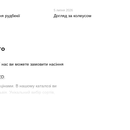
5 липня 2026
я рудбекії
Догляд за колеусом
го
У нас ви можете замовити насіння
ED
.
цінами. В нашому каталозі ви
ьвія. Унікальний вибір сортів,
 для саду.
тарантуса.
ьний асортимент для флористики та