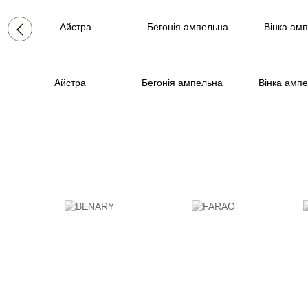
Айстра
Бегонiя ампельна
Вінка амп