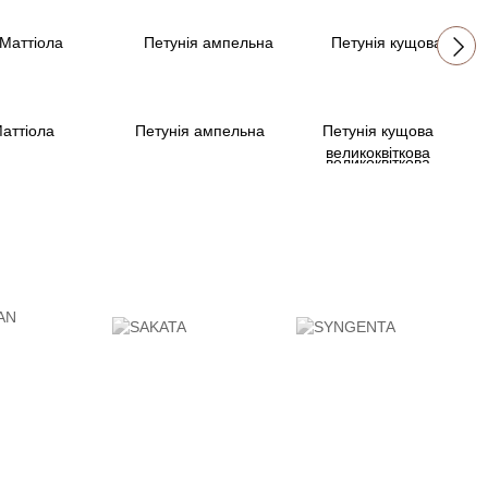
аттiола
Петунія ампельна
Петунія кущова
великоквіткова