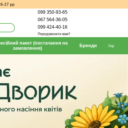
26-27 рр
099 350-93-65
067 564-36-05
099 424-40-16
Передзвонити вам?
сійний пакет (постачання на
Бренди
Укр
замовлення)