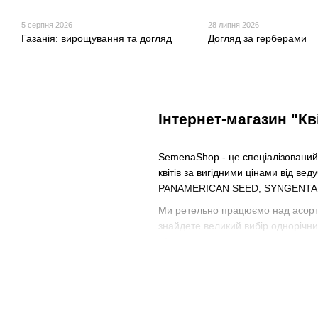
5 серпня 2026
28 липня 2026
Газанія: вирощування та догляд
Догляд за герберами
Інтернет-магазин "Кв
SemenaShop - це спеціалізований 
квітів за вигідними цінами від вед
PANAMERICAN SEED
,
SYNGENTA
Ми ретельно працюємо над асорти
знайдете великий вибір однорічних к
гібридів, широка колірна палітра 
Для любителів кімнатних рослин у 
Також у нашому асортименті є нас
- айстра, матіола (левкой), антур
декорування приміщень з різними 