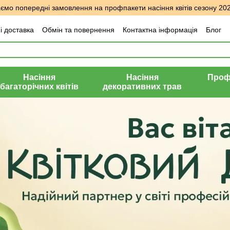
мо попередні замовлення на профпакети насіння квітів сезону 20
і доставка
Обмін та повернення
Контактна інформація
Блог
уки про магазин
Насіння
Насіння
Профе
багаторічних квітів
декоративних трав