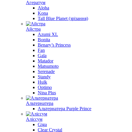
Агератум
Aloha
Kona
Tall Blue Planet (зрізання)
Айстра
Azumi XL
Bonita
Benary’s Princess
Fan
Gala
Matador
Matsumoto
Serenade
Standy
Hulk
Optimo
Nina Plus
Альтернатера
Альтернатера Purple Prince
Алiссум
Giga
Clear Crystal