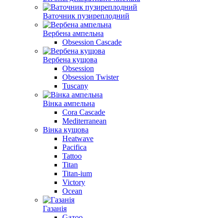
Ваточник пузиреплодний
Вербена ампельна
Obsession Cascade
Вербена кущова
Obsession
Obsession Twister
Tuscany
Вінка ампельна
Cora Cascade
Mediterranean
Вінка кущова
Heatwave
Pacifica
Tattoo
Titan
Titan-ium
Victory
Ocean
Газанiя
Gazoo