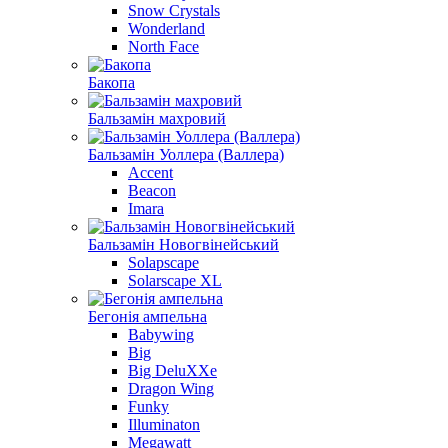
Snow Crystals
Wonderland
North Face
Бакопа
Бальзамiн махровий
Бальзамiн Уоллера (Валлера)
Accent
Beacon
Imara
Бальзамін Новогвінейський
Solapscape
Solarscape XL
Бегонiя ампельна
Babywing
Big
Big DeluXXe
Dragon Wing
Funky
Illuminaton
Megawatt