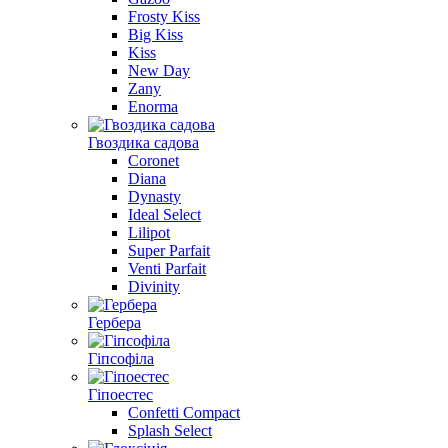
Frosty Kiss
Big Kiss
Kiss
New Day
Zany
Enorma
Гвоздика садова
Coronet
Diana
Dynasty
Ideal Select
Lilipot
Super Parfait
Venti Parfait
Divinity
Гербера
Гiпсофiла
Гіпоестес
Confetti Compact
Splash Select