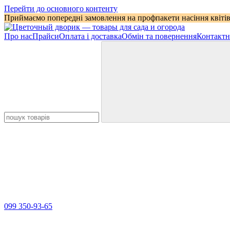
Перейти до основного контенту
Приймаємо попередні замовлення на профпакети насіння квітів
Про нас
Прайси
Оплата і доставка
Обмін та повернення
Контактн
099 350-93-65