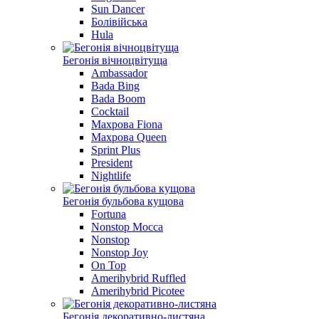
Sun Dancer
Болівійська
Hula
Бегонiя вiчноцвiтуща
Ambassador
Bada Bing
Bada Boom
Cocktail
Махрова Fiona
Махрова Queen
Sprint Plus
President
Nightlife
Бегонія бульбова кущова
Fortuna
Nonstop Mocca
Nonstop
Nonstop Joy
On Top
Amerihybrid Ruffled
Amerihybrid Picotee
Бегонія декоративно-листяна