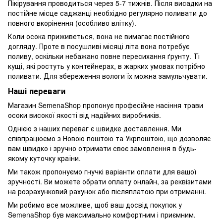
Пікірування проводиться через 5-7 тижнів. Після висадки на
постійне місце саджанці необхідно регулярно поливати до
повного вкорінення (особливо влітку).
Коли осока приживеться, вона не вимагає постійного
догляду. Проте в посушливі місяці літа вона потребує
поливу, оскільки небажано повне пересихання ґрунту. Ті
кущі, які ростуть у контейнерах, в жарких умовах потрібно
поливати. Для збереження вологи їх можна замульчувати.
Наші переваги
Магазин SemenaShop пропонує професійне насіння трави
осоки високої якості від надійних виробників.
Однією з наших переваг є швидке доставлення. Ми
співпрацюємо з Новою поштою та Укрпоштою, що дозволяє
вам швидко і зручно отримати своє замовлення в будь-
якому куточку країни.
Ми також пропонуємо гнучкі варіанти оплати для вашої
зручності. Ви можете обрати оплату онлайн, за реквізитами
на розрахунковий рахунок або післяплатою при отриманні.
Ми робимо все можливе, щоб ваш досвід покупок у
SemenaShop був максимально комфортним і приємним.