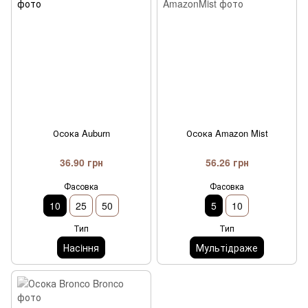
Осока Auburn
Осока Amazon Mist
36.90 грн
56.26 грн
Фасовка
Фасовка
10
25
50
5
10
Тип
Тип
Насiння
Мультідраже