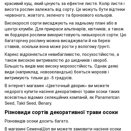
красивий кущ, який цінують за ефектне листя. Колір листя і
висота рослин залежать від сорту. Це можуть бути відтінки
червоного, жовтого, зеленого та бронзового кольорів.
Високорослі сорти висаджують на задньому плані або в
центрі клумби. Для прикраси альпінаріїв, квітників, а також
як бордюрні рослини використовують низькорослі сорти. Цю
багаторічну рослину можна висаджувати й на березі
ставків, оскільки вона може рости у вологому ґрунті.
Карекс відрізняється невибагливістю, посухостійкістю, а
також високою витривалістю до шкідників і хвороб.
Більшість видів має високу морозостійкість. Однак деякі
види (наприклад, новозеландські) бояться морозів і
витримують тільки до -5 градусів.
В інтернет-магазині «Цветочный дворик» ви можете
недорого купити насіння декоративної трави осоки таких
всесвітньо відомих селекційних компаній, як Panamerican
Seed, Takii Seed, Benary.
Різновиди сортів декоративної трави осоки
Різновидів осоки досить багато.
В магазині СеменаШоп ви можете замовити насіння осоки