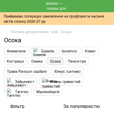
Приймаємо попередні замовлення на профпакети насіння
квітів сезону 2026-27 рр
Насіння декоративних трав
Осока
Осока
Анематела
Базилік
Ізолепсіс
Ковил
Костриця
Ожика
Осока
Пенісетум
Трава Panicum capillare
Юнкус (ситник)
Зайцехвіст
Ячмінь гривастий
Тагетес
Мухленбергія
Фільтр
За популярністю