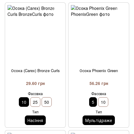
Осока (Carex) Bronze Curls
Осока Phoenix Green
29.60 грн
56.26 грн
Фасовка
Фасовка
10
25
50
5
10
Тип
Тип
Насiння
Мультідраже