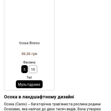
Осока Bronco
56.26 грн
Фасовка
5
10
Тип
Мультідраже
Осока в ландшафтному дизайні
Осока (Carex) – багаторічна трав'яниста рослина родини
Осокових, яка налічує до двох тисяч видів. Вона утворює