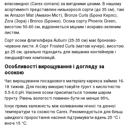
власовидної (Carex comans) за вигідними цінами. В нашому
асортименті представлені низькорослі сорти (до 35 см), такі
як Amazon Mist (Амазон Міст), Bronze Curls (Бронз Керлс),
Zora (Зора) і Bronco (Бронко). Осока сорту Phoenix Green,
висотою 50-60 см, відрізняється міцним і яскраво-зеленим
листям.
Сорт осоки флагеліфера Auburn (25-35 см) має бронзово-
червоне листя. А Сорт Frosted Curls (матові кучері), висотою
до 25 см, ідеально підходить для змішаних контейнерів і
ландшафтних композицій.
Особливості вирощування і догляду за
осокою
Час вирощування посадкового матеріалу карекса займає 16-
18 тижнів. Для посіву використовуйте ґрунт з кислотністю
5.5-6.0 рН. Насіння осоки присипається тонким шаром
ґрунту. Рівень вологості повинен бути не менше 95%.
Існує пряма залежність між коливанням нічної та денної
температури та схожістю Carex. Рекомендується для більш
швидкого проростання насіння підтримувати вдень 25 °C і
вночі 15 °C.