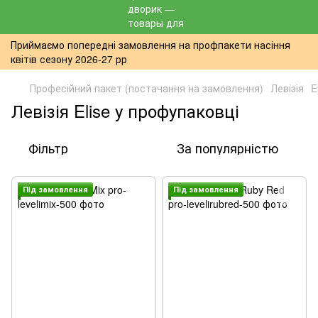
Приймаємо попередні замовлення на профпакети насіння
квітів сезону 2026-27 рр
Професійний пакет (постачання на замовлення)
Левізія
E
Левізія Elise у профупаковці
Фільтр
За популярністю
Пiд замовлення
Пiд замовлення