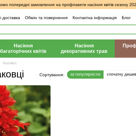
мо попередні замовлення на профпакети насіння квітів сезону 20
і доставка
Обмін та повернення
Контактна інформація
Блог
уки про магазин
Насіння
Насіння
Профе
багаторічних квітів
декоративних трав
Red Alert
аковці
за популярністю
спочатку деше
Сортування: