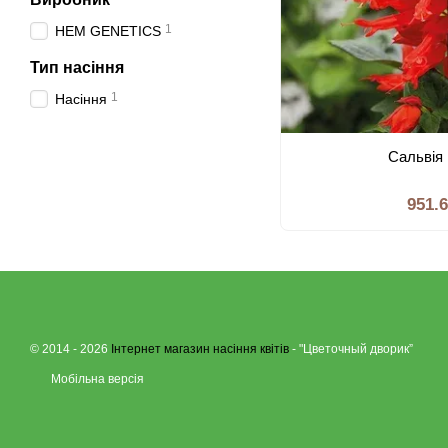
1
HEM GENETICS
Тип насiння
1
Насiння
Сальвія 
951.
© 2014 - 2026
Інтернет магазин насіння квітів
- "Цветочный дворик”
Мобільна версія