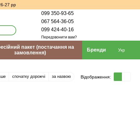
26-27 рр
099 350-93-65
067 564-36-05
099 424-40-16
Передзвонити вам?
сійний пакет (постачання на
Бренди
Укр
замовлення)
вше
спочатку дорожчі
за назвою
Відображення: