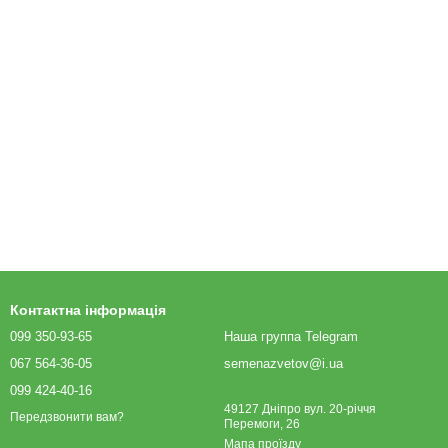
Контактна інформація
099 350-93-65
Наша группа Telegram
067 564-36-05
semenazvetov@i.ua
099 424-40-16
49127 Дніпро вул. 20-річчя
Передзвонити вам?
Перемоги, 26
Мапа проїзду