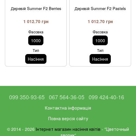
Деревій Summer F2 Berries
Деревій Summer F2 Pastels
1 012.70 грн
1 012.70 грн
Фасовка
Фасовка
1000
1000
Тип
Тип
Насiння
Насiння
099 350-93-65
067 564-36-05
099 424-40-16
Контактна інформація
Повна версія сайту
© 2014 - 2026
Інтернет магазин насіння квітів
- "Цветочный
дворик”