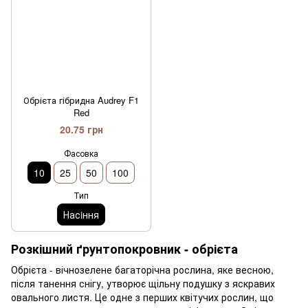
Обрієта гібридна Audrey F1
Red
20.75 грн
Фасовка
10
25
50
100
Тип
Насiння
Розкішний ґрунтопокровник - обрієта
Обрієта - вічнозелене багаторічна рослина, яке весною,
після танення снігу, утворює щільну подушку з яскравих
овального листя. Це одне з перших квітучих рослин, що