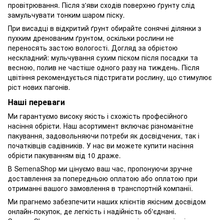
провітрювання. Після з'яви сходів поверхню ґрунту слід
замульчувати тонким шаром піску.
При висадці в відкритий ґрунт обирайте сонячні ділянки з
пухким дренованим ґрунтом, оскільки рослини не
переносять застою вологості. Догляд за обрієтою
нескладний: мульчування сухим піском після посадки та
весною, полив не частіше одного разу на тиждень. Після
цвітіння рекомендується підстригати рослину, що стимулює
ріст нових пагонів.
Наші переваги
Ми гарантуємо високу якість і схожість професійного
насіння обрієти. Наш асортимент включає різноманітне
пакування, задовольняючи потреби як досвідчених, так і
початківців садівників. У нас ви можете купити насіння
обрієти пакуванням від 10 драже.
В SemenaShop ми цінуємо ваш час, пропонуючи зручне
доставлення за попередньою оплатою або оплатою при
отриманні вашого замовлення в транспортній компанії.
Ми прагнемо забезпечити наших клієнтів якісним досвідом
онлайн-покупок, де легкість і надійність об'єднані.