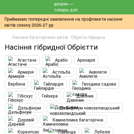
Приймаємо попередні замовлення на профпакети насіння
квітів сезону 2026-27 рр
Насіння багаторічних квітів
Обрієта гібридна
Насіння гібридної Обрієтти
Агастаче
Арабіс
Аренарія
Армерія
Астільба
Аквілегія
Вербена
Гайлардія
Гвоздика садова
Гібіскус
Гейхера
Дзвоник
Дельфініум
Дельфініум новозеландський
Деревій
Камнеломка багаторічна
Кореопсис
Лаванда
Лобелія