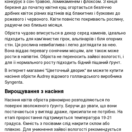
конкурує з сон-травою, ломикаменем і флоксом. З кінця
березня до початку квітня кущ огортається безліччю
дрібних квіток різних відтінків від блакитних і бузкових до
рожевого і червоного. Квіти повністю покривають рослину,
радуючи око близько місяця.
Обрієта чудово вписується в декор серед каменів, ідеально
підходить для кам'янистих гірок, альпінаріїв і біля опорних
стін. Ця рослина невибаглива і легко доглядати за нею.
Вона віддає перевагу сонячним місцям, але також може
рости в напівтіні. Обрієта не переносить зайвої вологості, і
для її нормального росту підходить бідний піщаний ґрунт.
В інтернет-магазині "Цветочный дворик" ви можете купити
насіння обрієти Audrey відомого голландського виробника
Syngenta.
Вирощування з насіння
Насіння квітів обрієта рівномірно розподіляються по
поверхні зволоженого ґрунту. Беручи до уваги, що вони
постачаються у вигляді драже, присипати не потрібно. На
етапі проростання підтримується температура 19-21
градуса. Ємність з посівами слід накрити склом або
плівкою. Для уникнення зайвої вологості рекомендується