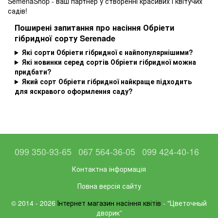
SemenaShop - ваш партнер у створенні красивих і квітучих
садів!
Поширені запитання про насіння Обріети
гібридної сорту Serenade
Які сорти Обріети гібридної є найпопулярнішими?
Які новинки серед сортів Обріети гібридної можна
придбати?
Який сорт Обріети гібридної найкраще підходить
для яскравого оформлення саду?
099 350-93-65
067 564-36-05
099 424-40-16
Контактна інформація
Повна версія сайту
© 2014 - 2026
Інтернет магазин насіння квітів
- "Цветочный
дворик”