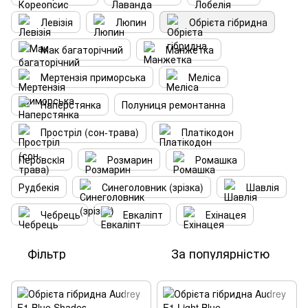
Левізія
Люпин
Обрієта гібридна
Мак багаторічний
Манжетка
Мертензія приморська
Меліса
Наперстянка
Полуниця ремонтанна
Простріл (сон-трава)
Платікодон
Перовскiя
Розмарин
Ромашка
Рудбекія
Синеголовник (зрізка)
Шавлія
Чебрець
Евкаліпт
Ехінацея
Фільтр
За популярністю