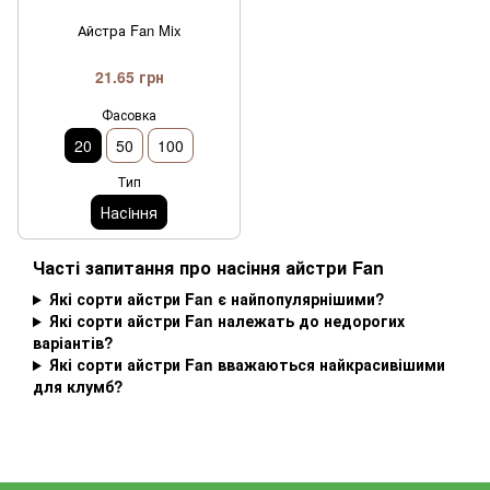
Айстра Fan Mix
21.65 грн
Фасовка
20
50
100
Тип
Насiння
Часті запитання про насіння айстри Fan
Які сорти айстри Fan є найпопулярнішими?
Які сорти айстри Fan належать до недорогих
варіантів?
Які сорти айстри Fan вважаються найкрасивішими
для клумб?