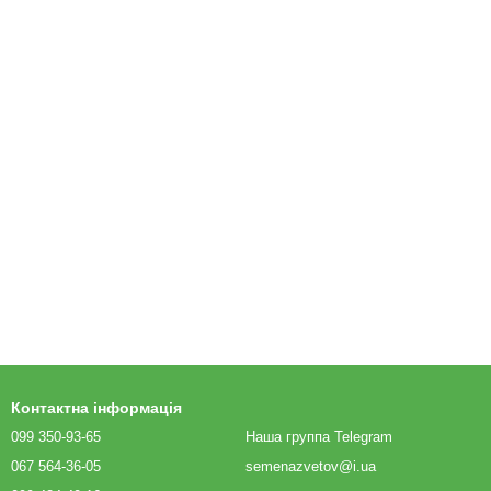
Контактна інформація
099 350-93-65
Наша группа Telegram
067 564-36-05
semenazvetov@i.ua