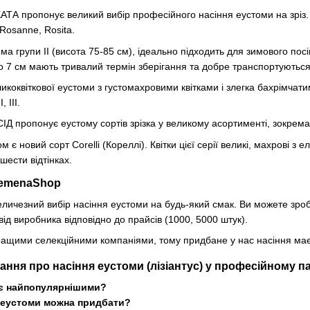
ТА пропонує великий вибір професійного насіння еустоми на зріз. Се
, Rosanne, Rosita.
ома групи II (висота 75-85 см), ідеально підходить для зимового посіву
 7 см мають тривалий термін зберігання та добре транспортуються
еликоквіткової еустоми з густомахровими квітками і злегка бахрімчати
, III.
Д пропонує еустому сортів зрізка у великому асортименті, зокрема: A
 новий сорт Corelli (Кореллі). Квітки цієї серії великі, махрові з
шести відтінках.
SemenaShop
личезний вибір насіння еустоми на будь-який смак. Ви можете зроб
ід виробника відповідно до прайсів (1000, 5000 штук).
ащими селекційними компаніями, тому придбане у нас насіння має 
ання про насіння еустоми (лізіантус) у професійному па
 є найпопулярнішими?
и еустоми можна придбати?