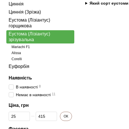
Який сорт еустоми
Циннiя
Циннiя (Зрізка)
Еустома (Лізіантус)
горщикова
Еустома (Лізіантус)
зрізувальна
Mariachi F1
Alissa
Corelli
Еуфорбія
Наявність
8
В наявності
11
Немає в наявності
Ціна, грн
Від Ціна, грн
До Ціна, грн
ОК
Фасовка