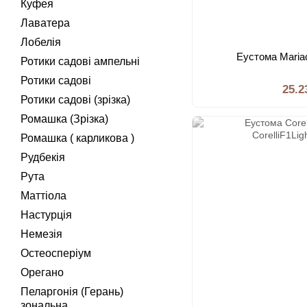
Куфея
Лаватера
Лобелiя
Еустома Mariac
Ротики садовi ампельнi
Ротики садові
25.2
Ротики садові (зрізка)
Ромашка (Зрізка)
Ромашка ( карликова )
Рудбекія
Рута
Маттiола
Настурцiя
Немезiя
Остеосперіум
Орегано
Пеларгонія (Герань)
зональна