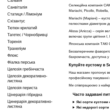
Сальвія
Селекційна компанія САКА
Санвіталія
Mariachi, Picollo, Robella
Статиця / Лімоніум
Mariachi (Маріачі) – еуст
Схізантус
пелюстками діаметром до
Тютюн крилатий
Alissa (Алісса) – серія в
Тагетес / Чорнобривці
включає групи цвітіння I, II
Торенiя
Японська компанія ТАКІ СІ
Трахелiум
Беззаперечним фаворитом є
Флокс
бахромчаста, доступна у 
Фіалка перська
Купуйте еустому в 
Целозія гребінчаста
Наш магазин пропонує ве
Целозія декоративно-
професійному пакуванні в
листяна
Ми співпрацюємо з найкр
Целозiя периста
Часто задавані пит
Цiнерарiя гiбридна
Цинерарія декоративно-
Які сорти еустоми
листяна
Які недорогі сорт