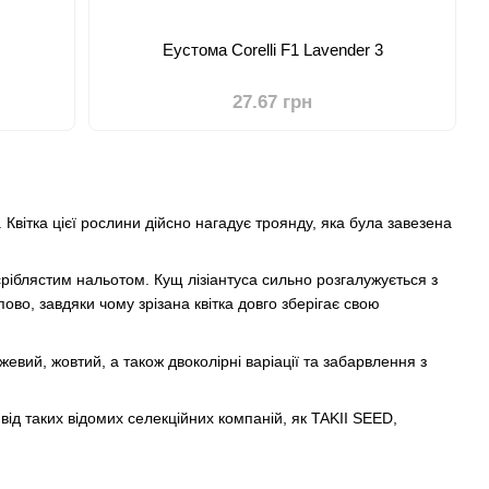
Еустома Corelli F1 Lavender 3
27.67 грн
 Квітка цієї рослини дійсно нагадує троянду, яка була завезена
ріблястим нальотом. Кущ лізіантуса сильно розгалужується з
ово, завдяки чому зрізана квітка довго зберігає свою
евий, жовтий, а також двоколірні варіації та забарвлення з
ід таких відомих селекційних компаній, як TAKII SEED,