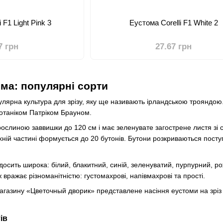
 F1 Light Pink 3
Еустома Corelli F1 White 2
7 грн
27.67 грн
ома: популярні сорти
пулярна культура для зрізу, яку ще називають ірландською трояндою.
отаніком Патріком Брауном.
ослиною заввишки до 120 см і має зеленувате загострене листя зі с
хній частині формується до 20 бутонів. Бутони розкриваються поступ
досить широка: білий, блакитний, синій, зеленуватий, пурпурний, рож
 вражає різноманітністю: густомахрові, напівмахрові та прості.
агазину «Цветочный дворик» представлене насіння еустоми на зріз в
ів