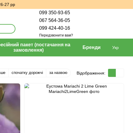
26-27 рр
099 350-93-65
067 564-36-05
099 424-40-16
Передзвонити вам?
сійний пакет (постачання на
Бренди
Укр
замовлення)
вше
спочатку дорожчі
за назвою
Відображення: