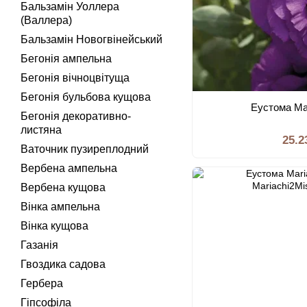
Бальзамiн Уоллера
(Валлера)
Бальзамін Новогвінейський
Бегонiя ампельна
Бегонiя вiчноцвiтуща
Бегонія бульбова кущова
Еустома Mar
Бегонія декоративно-
листяна
25.2
Ваточник пузиреплодний
Вербена ампельна
Вербена кущова
Вінка ампельна
Вінка кущова
Газанiя
Гвоздика садова
Гербера
Гiпсофiла