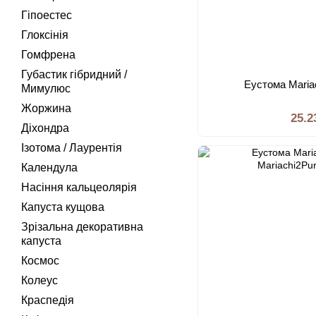
Гіпоестес
Глоксiнiя
Гомфрена
Губастик гiбридний /
Еустома Mariac
Мимулюс
Жоржина
25.2
Дiхондра
Iзотома / Лаурентiя
Календула
Насіння кальцеолярiя
Капуста кущова
Зрізальна декоративна
капуста
Космос
Колеус
Краспедія