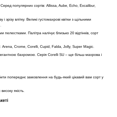
ред популярних сортів: Allissa, Aube, Echo, Excalibur,
 і зрізу влітку. Великі густомахрові квітки з щільними
.
ми пелюстками. Палітра налічує близько 20 відтінків, сорт
rena, Crome, Corelli, Cupid, Falda, Jolly, Super Magic.
 елегантною бахромою. Серія Corelli SU – ще більш махрова і
ити попереднє замовлення на будь-який цікавий вам сорт у
високу якість.
кеті