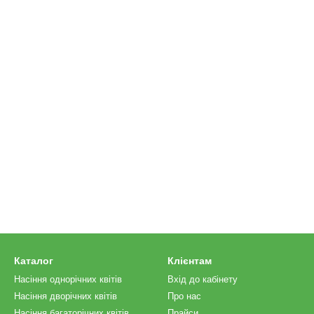
Каталог
Клієнтам
Насіння однорічних квітів
Вхід до кабінету
Насіння дворічних квітів
Про нас
Насіння багаторічних квітів
Прайси