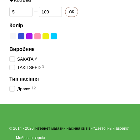
Від Фасовка
До Фасовка
ОК
Колір
Виробник
9
SAKATA
3
TAKII SEED
Тип насiння
12
Драже
© 2014 - 2026
Інтернет магазин насіння квітів
- "Цветочный дворик”
Мобільна версія