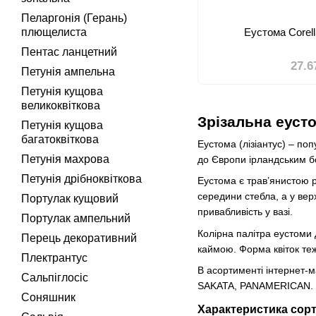
Пеларгонія (Герань)
плющелиста
Еустома Corelli
Пентас ланцетний
27.6
Петунія ампельна
Петунія кущова
великоквіткова
Зрізальна еуст
Петунія кущова
багатоквіткова
Еустома (лізіантус) – по
Петунiя махрова
до Європи ірландським б
Петунія дрібноквіткова
Еустома є трав’янистою р
середини стебла, а у вер
Портулак кущовий
привабливість у вазі.
Портулак ампельний
Колірна палітра еустоми 
Перець декоративний
каймою. Форма квіток теж
Плектрантус
В асортименті інтернет-м
Сальпіглосіс
SAKATA, PANAMERICAN.
Соняшник
Характеристика сорт