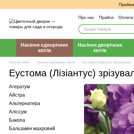
Перейти до основного контенту
Приймає
Про нас
Прайси
Оплата 
Угода користувача
Відг
Насіння однорічних
Насіння дворічних
квітів
квітів
Насіння квітів
Насіння однорічних квітів
Еустома (Лізіантус) зрізувальна
Еустома (Лізіантус) зрізува
Агератум
Айстра
Альтернатера
Алiссум
Бакопа
Бальзамiн махровий