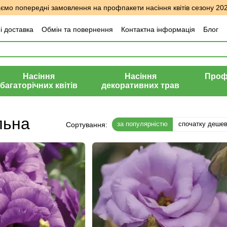
мо попередні замовлення на профпакети насіння квітів сезону 20
і доставка
Обмін та повернення
Контактна інформація
Блог
уки про магазин
Насіння
Насіння
Профе
багаторічних квітів
декоративних трав
льна
за популярністю
спочатку деше
Сортування: