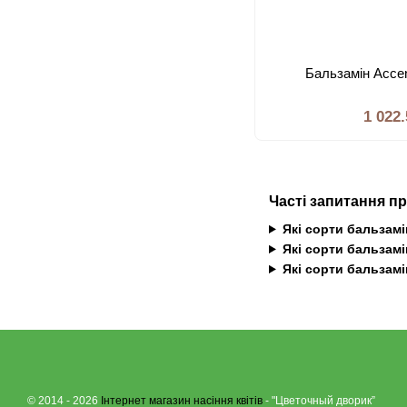
Бальзамiн Accen
1 022
Часті запитання п
Які сорти бальзам
Які сорти бальзам
Які сорти бальзамі
© 2014 - 2026
Інтернет магазин насіння квітів
- "Цветочный дворик”