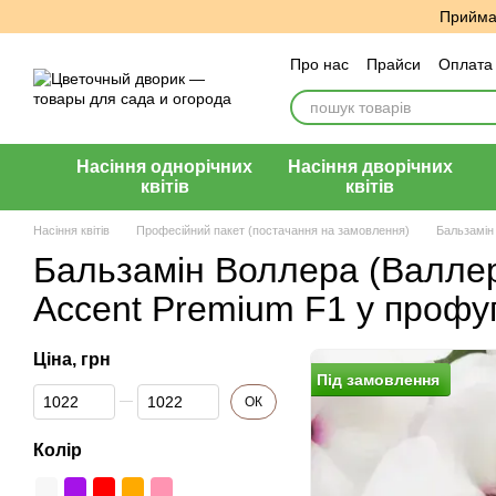
Перейти до основного контенту
Приймає
Про нас
Прайси
Оплата 
Угода користувача
Відг
Насіння однорічних
Насіння дворічних
квітів
квітів
Насіння квітів
Професійний пакет (постачання на замовлення)
Бальзамін
Бальзамін Воллера (Валле
Accent Premium F1 у профу
Ціна, грн
Пiд замовлення
Від Ціна, грн
До Ціна, грн
ОК
Колір