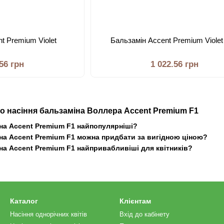
t Premium Violet
Бальзамiн Accent Premium Violet
.56 грн
1 022.56 грн
ро насіння бальзаміна Воллера Accent Premium F1
іна Accent Premium F1 найпопулярніші?
іна Accent Premium F1 можна придбати за вигідною ціною?
на Accent Premium F1 найпривабливіші для квітників?
Каталог
Клієнтам
Насіння однорічних квітів
Вхід до кабінету