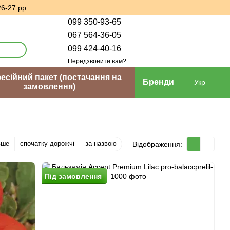
26-27 рр
099 350-93-65
067 564-36-05
099 424-40-16
Передзвонити вам?
сійний пакет (постачання на
Бренди
Укр
замовлення)
вше
спочатку дорожчі
за назвою
Відображення:
Пiд замовлення