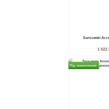
Бальзамiн Acc
1 022
Пiд замовлення