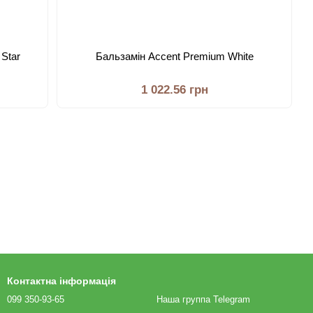
 Star
Бальзамiн Accent Premium White
1 022.56 грн
Контактна інформація
099 350-93-65
Наша группа Telegram