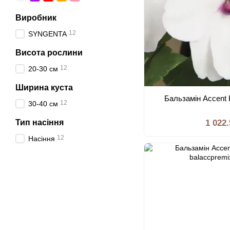
Виробник
12
SYNGENTA
Висота рослини
12
20-30 см
Ширина куста
Бальзамiн Accent 
12
30-40 см
Тип насiння
1 022
12
Насiння