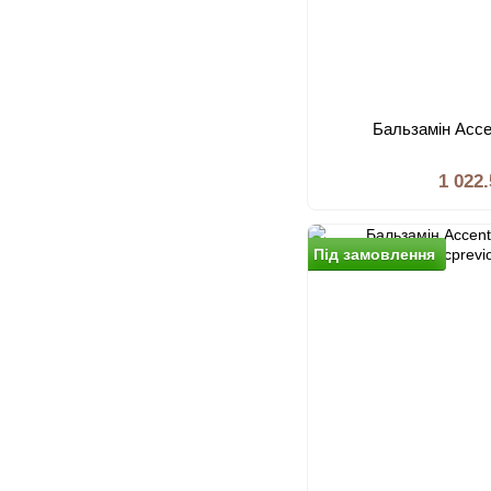
Бальзамiн Acc
1 022
Пiд замовлення