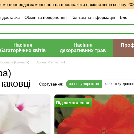
мо попередні замовлення на профпакети насіння квітів сезону 20
і доставка
Обмін та повернення
Контактна інформація
Блог
уки про магазин
Насіння
Насіння
Профе
багаторічних квітів
декоративних трав
 Воллера (Валлера)
Accent Premium F1
ра)
паковці
за популярністю
спочатку деше
Сортування:
Пiд замовлення