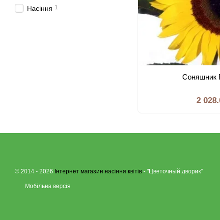
1
Насiння
Соняшник F
2 028
© 2014 - 2026
Інтернет магазин насіння квітів
- "Цветочный дворик”
Мобільна версія