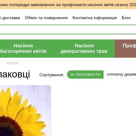
мо попередні замовлення на профпакети насіння квітів сезону 20
і доставка
Обмін та повернення
Контактна інформація
Блог
уки про магазин
Насіння
Насіння
Профе
багаторічних квітів
декоративних трав
Full Sun
паковці
за популярністю
спочатку деше
Сортування: