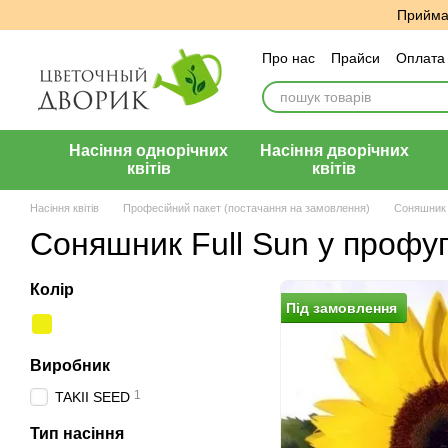
Перейти до основного контенту
Приймає
Про нас
Прайси
Оплата 
Угода користувача
Відг
Насіння однорічних
Насіння дворічних
квітів
квітів
Насіння квітів
Професійний пакет (постачання на замовлення)
Соняшник
Соняшник Full Sun у профу
Колір
Пiд замовлення
Виробник
1
TAKII SEED
Тип насiння