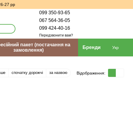
26-27 рр
099 350-93-65
067 564-36-05
099 424-40-16
Передзвонити вам?
сійний пакет (постачання на
Бренди
Укр
замовлення)
вше
спочатку дорожчі
за назвою
Відображення: