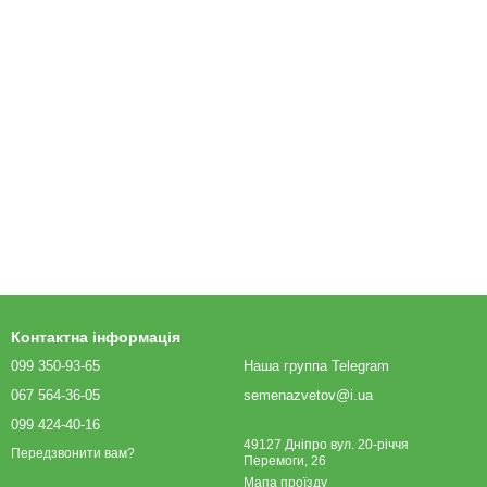
Контактна інформація
099 350-93-65
Наша группа Telegram
067 564-36-05
semenazvetov@i.ua
099 424-40-16
49127 Дніпро вул. 20-річчя
Передзвонити вам?
Перемоги, 26
Мапа проїзду