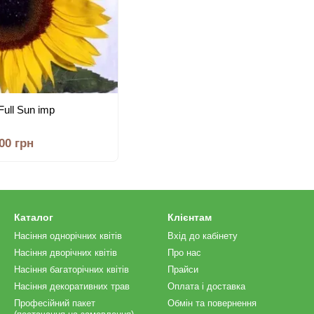
ull Sun imp
.00 грн
Каталог
Клієнтам
Насіння однорічних квітів
Вхід до кабінету
Насіння дворічних квітів
Про нас
Насіння багаторічних квітів
Прайси
Насіння декоративних трав
Оплата і доставка
Професійний пакет
Обмін та повернення