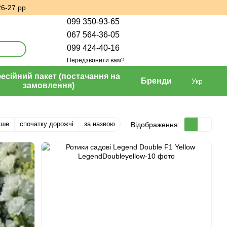
26-27 рр
099 350-93-65
067 564-36-05
099 424-40-16
Передзвонити вам?
сійний пакет (постачання на
Бренди
Укр
замовлення)
вше
спочатку дорожчі
за назвою
Відображення: