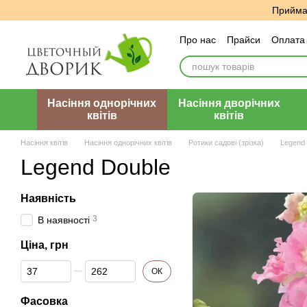
Перейти до основного контенту
Приймає
Про нас
Прайси
Оплата 
Угода користувача
Відг
Насіння однорічних
Насіння дворічних
квітів
квітів
Насіння квітів
Насіння однорічних квітів
Ротики садові (зрізка)
Legend
Legend Double
Наявність
3
В наявності
Ціна, грн
Від Ціна, грн
До Ціна, грн
ОК
Фасовка