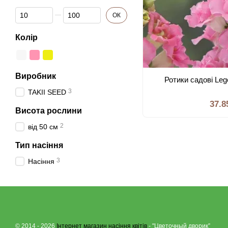
Від Фасовка
До Фасовка
ОК
Колір
Виробник
Ротики садові Leg
3
TAKII SEED
37.8
Висота рослини
2
вiд 50 см
Тип насiння
3
Насiння
© 2014 - 2026
Інтернет магазин насіння квітів
- "Цветочный дворик”