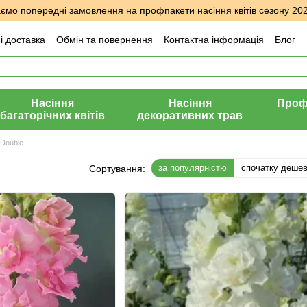
мо попередні замовлення на профпакети насіння квітів сезону 20
і доставка
Обмін та повернення
Контактна інформація
Блог
уки про магазин
Насіння
Насіння
Профе
багаторічних квітів
декоративних трав
 Double
за популярністю
спочатку деше
Сортування: