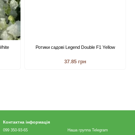
White
Ротики садові Legend Double F1 Yellow
37.85 грн
Контактна інформація
099 350-93-65
Наша группа Telegram