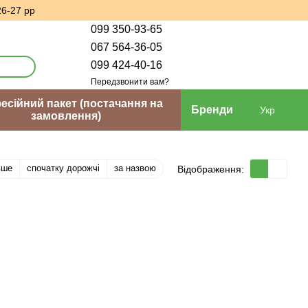
26-27 рр
099 350-93-65
067 564-36-05
099 424-40-16
Передзвонити вам?
сійний пакет (постачання на
Бренди
Укр
замовлення)
вше
спочатку дорожчі
за назвою
Відображення: