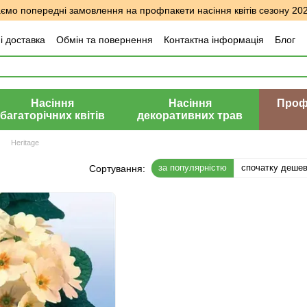
мо попередні замовлення на профпакети насіння квітів сезону 20
і доставка
Обмін та повернення
Контактна інформація
Блог
уки про магазин
Насіння
Насіння
Профе
багаторічних квітів
декоративних трав
Heritage
за популярністю
спочатку деше
Сортування: