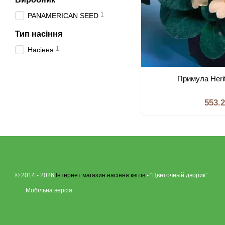
1
PANAMERICAN SEED
Тип насiння
1
Насiння
Примула Heri
553.
© 2014 - 2026
Інтернет магазин насіння квітів
- "Цветочный дворик”
Мобільна версія