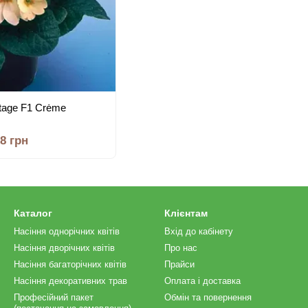
tage F1 Crėme
28 грн
Каталог
Клієнтам
Насіння однорічних квітів
Вхід до кабінету
Насіння дворічних квітів
Про нас
Насіння багаторічних квітів
Прайси
Насіння декоративних трав
Оплата і доставка
Професійний пакет
Обмін та повернення