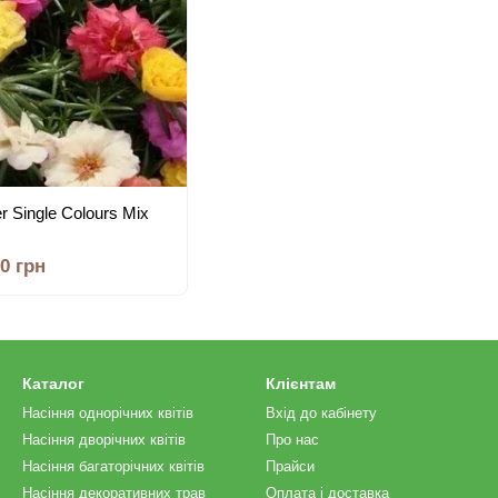
 Single Colours Mix
00 грн
Каталог
Клієнтам
Насіння однорічних квітів
Вхід до кабінету
Насіння дворічних квітів
Про нас
Насіння багаторічних квітів
Прайси
Насіння декоративних трав
Оплата і доставка