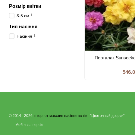
Розмiр квiтки
1
3-5 см
Тип насiння
1
Насiння
Портулак Sunseeker
546.
© 2014 - 2026
Інтернет магазин насіння квітів
- "Цветочный дворик”
Мобільна версія