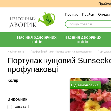
Перейти до основного контенту
Приймає
Про нас
Прайси
Оплата 
Угода користувача
Відг
Насіння однорічних
Насіння дворічних
квітів
квітів
Насіння квітів
Професійний пакет (постачання на замовлення)
Портулак 
Портулак кущовий Sunseeke
профупаковці
Колір
Пiд замовлення
Виробник
1
SAKATA