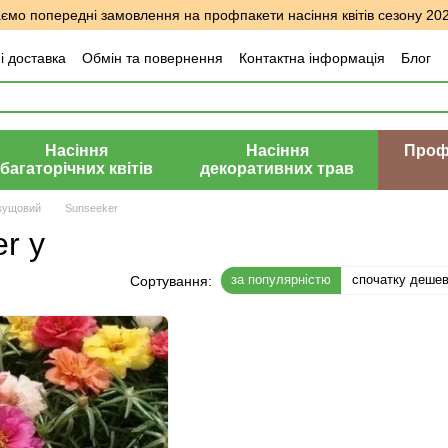
мо попередні замовлення на профпакети насіння квітів сезону 20
і доставка
Обмін та повернення
Контактна інформація
Блог
уки про магазин
Насіння
Насіння
Профе
багаторічних квітів
декоративних трав
кущовий
Sunseeker
r у
за популярністю
спочатку деше
Сортування: