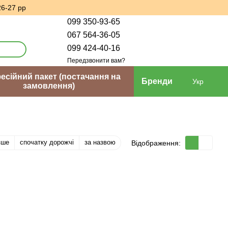
26-27 рр
099 350-93-65
067 564-36-05
099 424-40-16
Передзвонити вам?
сійний пакет (постачання на
Бренди
Укр
замовлення)
вше
спочатку дорожчі
за назвою
Відображення: