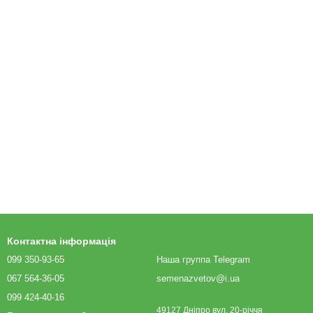
Контактна інформація
099 350-93-65
Наша группа Telegram
067 564-36-05
semenazvetov@i.ua
099 424-40-16
49127 Дніпро вул. 20-річчя