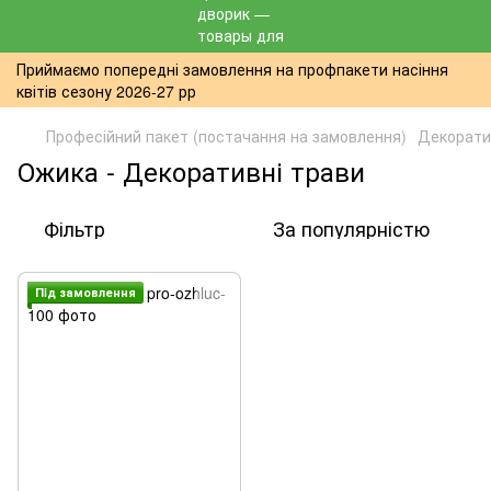
Приймаємо попередні замовлення на профпакети насіння
квітів сезону 2026-27 рр
Професійний пакет (постачання на замовлення)
Декорати
Ожика - Декоративні трави
Фільтр
За популярністю
Пiд замовлення