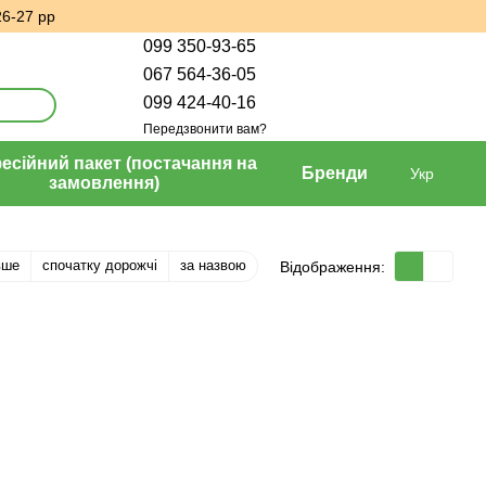
26-27 рр
099 350-93-65
067 564-36-05
099 424-40-16
Передзвонити вам?
сійний пакет (постачання на
Бренди
Укр
замовлення)
вше
спочатку дорожчі
за назвою
Відображення: