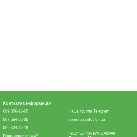
Контактна інформація
099 350-93-65
Наша группа Telegram
067 564-36-05
semenazvetov@i.ua
099 424-40-16
49127 Дніпро вул. 20-річчя
Передзвонити вам?