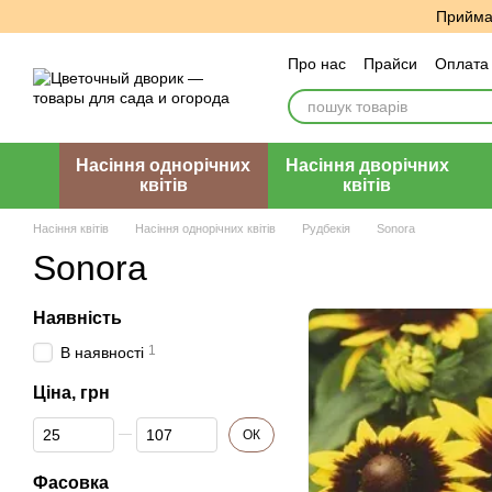
Перейти до основного контенту
Приймає
Про нас
Прайси
Оплата 
Угода користувача
Відг
Насіння однорічних
Насіння дворічних
квітів
квітів
Насіння квітів
Насіння однорічних квітів
Рудбекія
Sonora
Sonora
Наявність
1
В наявності
Ціна, грн
Від Ціна, грн
До Ціна, грн
ОК
Фасовка