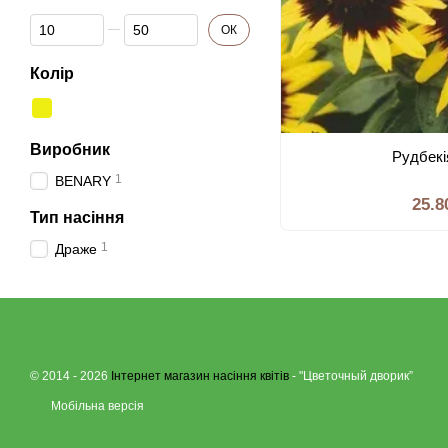
Від Фасовка
До Фасовка
ОК
Колір
Виробник
Рудбекi
1
BENARY
25.8
Тип насiння
1
Драже
© 2014 - 2026
Інтернет магазин насіння квітів
- "Цветочный дворик”
Мобільна версія