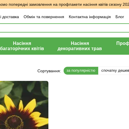
мо попередні замовлення на профпакети насіння квітів сезону 20
і доставка
Обмін та повернення
Контактна інформація
Блог
уки про магазин
Насіння
Насіння
Профе
багаторічних квітів
декоративних трав
за популярністю
спочатку деше
Сортування: