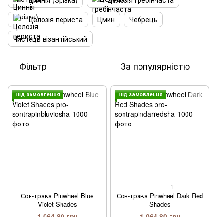
Циннія (Зрізка)
Целозія гребінчаста
Целозія периста
Цмин
Чебрець
Чистець візантійський
Фільтр
За популярністю
Пiд замовлення
Пiд замовлення
1
Сон-трава Pinwheel Blue
Сон-трава Pinwheel Dark Red
Violet Shades
Shades
1 064.80 грн
1 064.80 грн