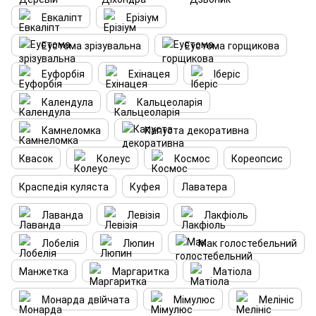
Евкаліпт
Ерізіум
Еустома зрізувальна
Еустома горщикова
Еуфорбія
Ехінацея
Іберіс
Календула
Кальцеоларія
Камнеломка
Капуста декоративна
Квасок
Колеус
Космос
Кореопсис
Краспедія куляста
Куфея
Лаватера
Лаванда
Левізія
Лакфіоль
Лобелія
Люпин
Мак голостебельний
Манжетка
Маргаритка
Матіола
Mонарда двiйчата
Мімулюс
Мелініс