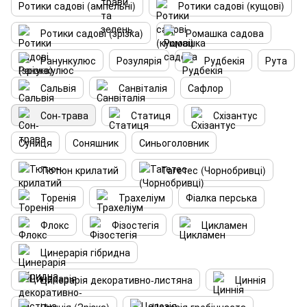
Ротики садові (ампельні)
Ротики садові (кущові)
Ротики садові (зрізка)
Ромашка садова
Ранункулюс
Розулярія
Рудбекія
Рута
Сальвія
Санвіталія
Сафлор
Сон-трава
Статиця
Схізантус
Суниця
Соняшник
Синьоголовник
Тютюн крилатий
Тагетес (Чорнобривці)
Торенія
Трахеліум
Фіалка перська
Флокс
Фізостегія
Цикламен
Цинерарія гібридна
Цинерарія декоративно-листяна
Циннія