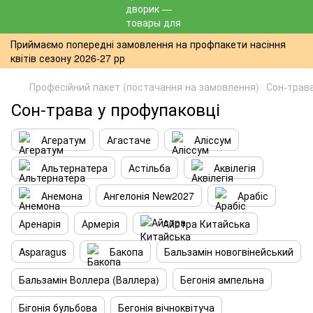
Приймаємо попередні замовлення на профпакети насіння
квітів сезону 2026-27 рр
Професійний пакет (постачання на замовлення)
Сон-трав
Сон-трава у профупаковці
Агератум
Агастаче
Аліссум
Альтернатера
Астільба
Аквілегія
Анемона
Ангелонія New2027
Арабіс
Аренарія
Армерія
Айстра Китайська
Asparagus
Бакопа
Бальзамін новогвінейський
Бальзамін Воллера (Валлера)
Бегонія ампельна
Бігонія бульбова
Бегонія вічноквітуча