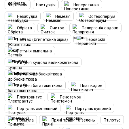
Мертензія
Настурція
Наперстянка
Незабудка
Немезія
Остеосперіум
Обрієта
Очиток
Пеларгонія садова
Пентас (Єгипетська зірка)
Перовскiя
Петунія ампельна
Петунія кущова великоквіткова
Петунія дрібноквіткова
Петунія багатоквіткова
Платікодон
Плектрантус
Пенстемон
Портулак ампельний
Портулак кущовий
Примула
Пряні трави та зелень
Птілотус