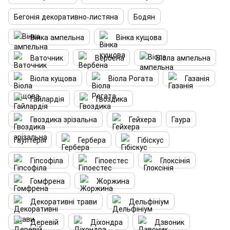
Бегонія декоративно-листяна
Бодян
Вінка ампельна
Вінка кущова
Ваточник
Вербена
Віола ампельна
Віола кущова
Віола Рогата
Газанія
Гайлардія
Гвоздика
Гвоздика зрізальна
Гейхера
Гаура
Гаултерія
Гербера
Гібіскус
Гіпсофіла
Гіпоестес
Глоксінія
Гомфрена
Жоржина
Декоративні трави
Дельфініум
Деревій
Діхондра
Дзвоник