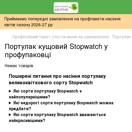
Приймаємо попередні замовлення на профпакети насіння
квітів сезону 2026-27 рр
Професійний пакет (постачання на замовлення)
Портулак
Портулак кущовий Stopwatch у
профупаковці
Немає товарів
Поширені питання про насіння портулаку
великоквіткового сорту Stopwatch
Які сорти портулаку Stopwatch є
найпопулярнішими?
Які недорогі сорти портулаку Stopwatch можна
придбати?
Які сорти портулаку Stopwatch вважаються
найкрасивішими?