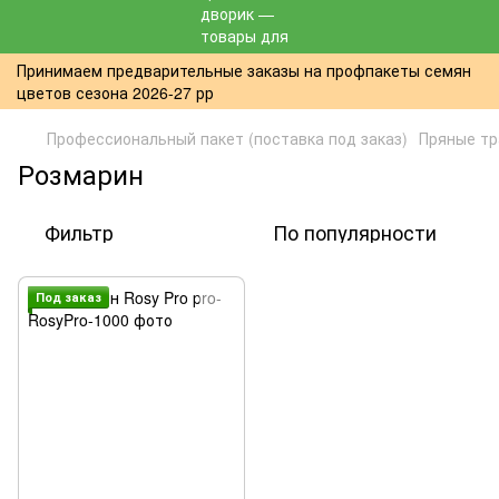
Принимаем предварительные заказы на профпакеты семян
цветов сезона 2026-27 рр
Профессиональный пакет (поставка под заказ)
Пряные тр
Розмарин
Фильтр
По популярности
Под заказ