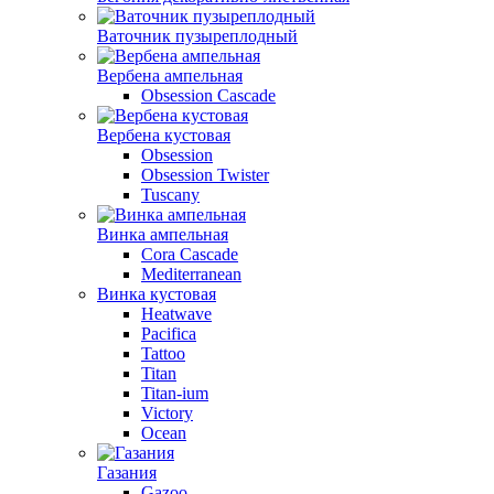
Ваточник пузыреплодный
Вербена ампельная
Obsession Cascade
Вербена кустовая
Obsession
Obsession Twister
Tuscany
Винка ампельная
Cora Cascade
Mediterranean
Винка кустовая
Heatwave
Pacifica
Tattoo
Titan
Titan-ium
Victory
Ocean
Газания
Gazoo