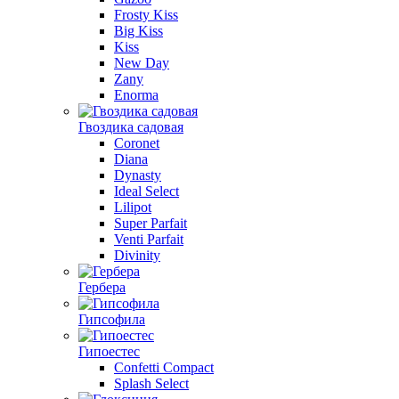
Frosty Kiss
Big Kiss
Kiss
New Day
Zany
Enorma
Гвоздика садовая
Coronet
Diana
Dynasty
Ideal Select
Lilipot
Super Parfait
Venti Parfait
Divinity
Гербера
Гипсофила
Гипоестес
Confetti Compact
Splash Select