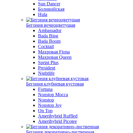
Sun Dancer
Боливийская
Hula
Бегония вечноцветущая
Ambassador
Bada Bing
Bada Boom
Cocktail
Махровая Fiona
Махровая Queen
Sprint Plus
President
Nightlife
Бегония клубневая кустовая
Fortuna
Nonstop Mocca
Nonstop
Nonstop Joy
On Top
Amerihybrid Ruffled
Amerihybrid Picotee
Бегония декоративно-лиственная