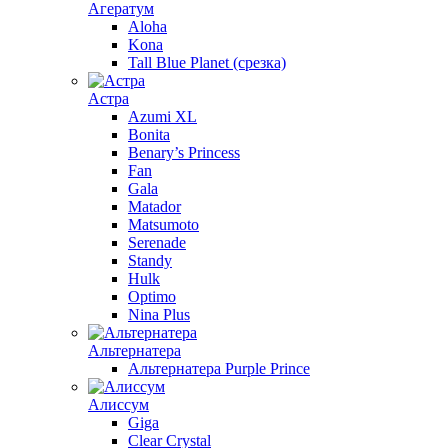
Агератум
Aloha
Kona
Tall Blue Planet (срезка)
Астра
Azumi XL
Bonita
Benary’s Princess
Fan
Gala
Matador
Matsumoto
Serenade
Standy
Hulk
Optimo
Nina Plus
Альтернатера
Альтернатера Purple Prince
Алиссум
Giga
Clear Crystal