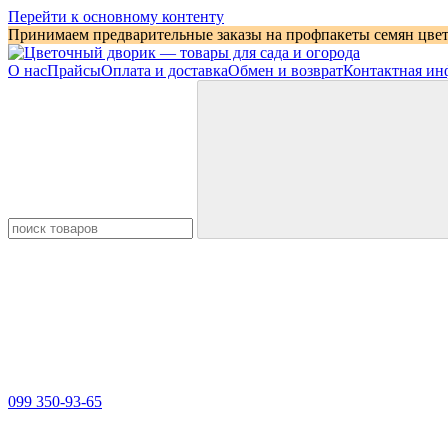
Перейти к основному контенту
Принимаем предварительные заказы на профпакеты семян цвето
О нас
Прайсы
Оплата и доставка
Обмен и возврат
Контактная ин
099 350-93-65