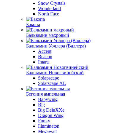
Snow Crystals
Wonderland
North Face
Бакопа
Бальзамин махровый
Бальзамин Уоллера (Валлера)
Accent
Beacon
Imara
Бальзамин Новогвинейский
Solapscape
Solarscape XL
Бегония ампельная
Babywing
Big
Big DeluXXe
Dragon Wing
Funky
Illuminaton
Megawatt