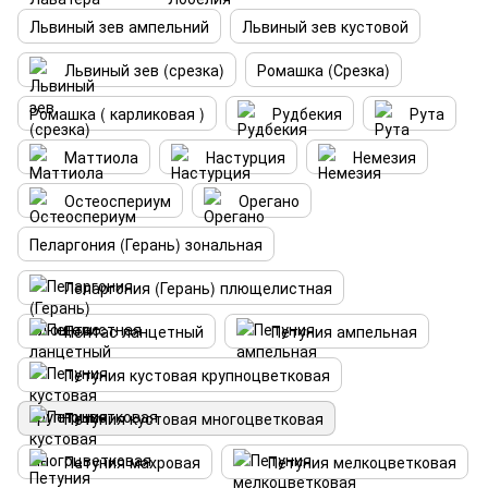
Львиный зев ампельний
Львиный зев кустовой
Львиный зев (срезка)
Ромашка (Срезка)
Ромашка ( карликовая )
Рудбекия
Рута
Маттиола
Настурция
Немезия
Остеоспериум
Орегано
Пеларгония (Герань) зональная
Пеларгония (Герань) плющелистная
Пентас ланцетный
Петуния ампельная
Петуния кустовая крупноцветковая
Петуния кустовая многоцветковая
Петуния махровая
Петуния мелкоцветковая