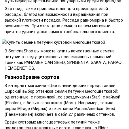
мультифлоры чрезвычайно популярными среди садоводов.
Этот вид также привлекателен для производителей
рассады, благодаря возможности выращивания при
высокой плотности посадки. Рассада равномерна и быстро
развивается. При этом цена семян в нашем магазине
приятно удивит даже самого требовательного клиента.
В SemenaShop вы можете купить качественные семена
петунии от ведущих мировых селекционных компаний,
таких как PANAMERICAN SEED, SYNGENTA, SAKATA, FARAO,
HEMGENETICS.
Разнообразие сортов
В интернет-магазине «Цветочный дворик» представлен
широкий выбор оттенков семян петунии многоцветковой:
однотонные, с прожилкой, со звездочками (Star), с каймой
(Picotee), с белым горлышком (Morn). Например, только
серия Mirage (Мираж) от компании PanamAmerican Seed
(Панамерикан) включает в себя 27 различных оттенков.
Среди кустовых многоцветковых петуний также
представлены компактные сорта, такие как Lo Rider