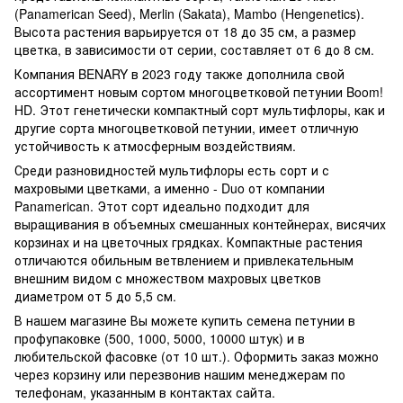
(Panamerican Seed), Merlin (Sakata), Mambo (Hengenetics).
Высота растения варьируется от 18 до 35 см, а размер
цветка, в зависимости от серии, составляет от 6 до 8 см.
Компания BENARY в 2023 году также дополнила свой
ассортимент новым сортом многоцветковой петунии Boom!
HD. Этот генетически компактный сорт мультифлоры, как и
другие сорта многоцветковой петунии, имеет отличную
устойчивость к атмосферным воздействиям.
Среди разновидностей мультифлоры есть сорт и с
махровыми цветками, а именно - Duo от компании
Panamerican. Этот сорт идеально подходит для
выращивания в объемных смешанных контейнерах, висячих
корзинах и на цветочных грядках. Компактные растения
отличаются обильным ветвлением и привлекательным
внешним видом с множеством махровых цветков
диаметром от 5 до 5,5 см.
В нашем магазине Вы можете купить семена петунии в
профупаковке (500, 1000, 5000, 10000 штук) и в
любительской фасовке (от 10 шт.). Оформить заказ можно
через корзину или перезвонив нашим менеджерам по
телефонам, указанным в контактах сайта.