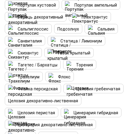
Портулак кустовой
Портулак ампельный
Перець декоративный
Плектрантус
Сальпиглоссис
Подсолнух
Сальвия
Санвиталия
Статица / Лимониум
Схизантус
Табак крылатый
Тагетес / Бархатцы
Торения
Трахелиум
Флокс
Фиалка персидская
Целозия гребенчатая
Целозия декоративно-лиственная
Целозия перистая
Цинерария гибридная
Цинерария декоративно-лиственная