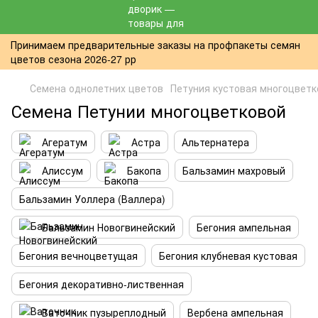
Принимаем предварительные заказы на профпакеты семян
цветов сезона 2026-27 рр
Семена однолетних цветов
Петуния кустовая многоцветк
Семена Петунии многоцветковой
Агератум
Астра
Альтернатера
Алиссум
Бакопа
Бальзамин махровый
Бальзамин Уоллера (Валлера)
Бальзамин Новогвинейский
Бегония ампельная
Бегония вечноцветущая
Бегония клубневая кустовая
Бегония декоративно-лиственная
Ваточник пузыреплодный
Вербена ампельная