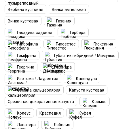
Вербена кустовая
Винка ампельная
Винка кустовая
Газания
Гвоздика садовая
Гербера
Гипсофила
Гипоестес
Глоксиния
Гомфрена
Губастик гибридный / Мимулюс
Георгина
Дихондра
Изотома / Лаурентия
Календула
Семена кальцеолярия
Капуста кустовая
Срезочная декоративная капуста
Космос
Колеус
Краспедия
Куфея
Лаватера
Лобелия