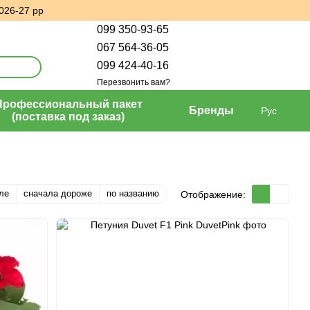
026-27 рр
099 350-93-65
067 564-36-05
099 424-40-16
Перезвонить вам?
Профессиональный пакет
Бренды
Рус
(поставка под заказ)
ле
сначала дороже
по названию
Отображение: