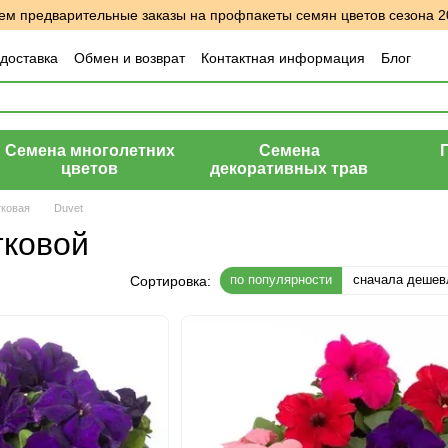
м предварительные заказы на профпакеты семян цветов сезона 2
 доставка
Обмен и возврат
Контактная информация
Блог
шение
Отзывы о магазине
Семена многолетних
Семена
цветов
декоративных трав
тковая
Duvet
тковой
по популярности
сначала дешев
Сортировка: