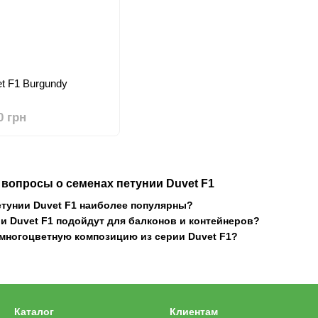
t F1 Burgundy
0 грн
вопросы о семенах петунии Duvet F1
етунии Duvet F1 наиболее популярны?
ии Duvet F1 подойдут для балконов и контейнеров?
многоцветную композицию из серии Duvet F1?
Каталог
Клиентам