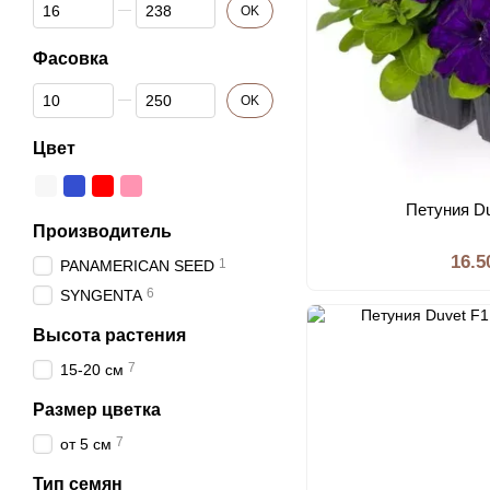
От Цена, грн
До Цена, грн
OK
Фасовка
От Фасовка
До Фасовка
OK
Цвет
Петуния Du
Производитель
16.5
1
PANAMERICAN SEED
6
SYNGENTA
Высота растения
7
15-20 см
Размер цветка
7
от 5 см
Тип семян