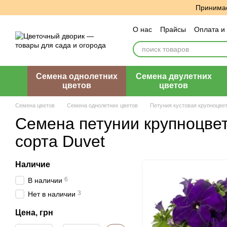
Перейти к основному контенту
Принимае
О нас
Прайсы
Оплата и
Пользовательское согла
Семена однолетних
Семена двулетних
цветов
цветов
Семена цветов
Семена однолетних цветов
Петуния кустовая крупноцве
Семена петунии крупноцве
сорта Duvet
Наличие
6
В наличии
3
Нет в наличии
Цена, грн