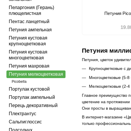
Пеларгония (Герань)
плющелистная
Петуния Pico
Пентас ланцетный
19.8
Петуния ампельная
Петуния кустовая
крупноцветковая
Петуния миллиф
Петуния кустовая
многоцветковая
Петуния, цветок удивите
Петуния махровая
Крупноцветковые с ди
Петуния мелкоцветковая
Многоцветковые (5-8 
Picobella
Мелкоцветковые (2-4 
Портулак кустовой
Главное преимущество п
Портулак ампельный
цветение на протяжении
Перець декоративный
Они просты в выращивани
Плектрантус
В интернет-магазине «Цв
Сальпиглоссис
только профессиональны
Подсолнух