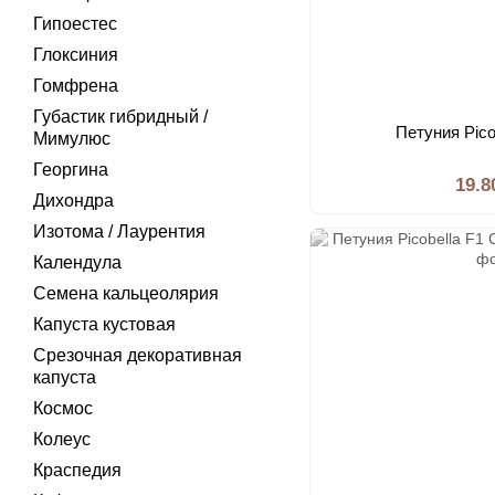
Гипоестес
Глоксиния
Гомфрена
Губастик гибридный /
Петуния Pico
Мимулюс
Георгина
19.8
Дихондра
Изотома / Лаурентия
Календула
Семена кальцеолярия
Капуста кустовая
Срезочная декоративная
капуста
Космос
Колеус
Краспедия