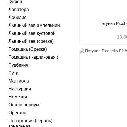
Куфея
Лаватера
Лобелия
Петуния Picob
Львиный зев ампельний
Львиный зев кустовой
19.8
Львиный зев (срезка)
Ромашка (Срезка)
Ромашка ( карликовая )
Рудбекия
Рута
Маттиола
Настурция
Немезия
Остеоспериум
Орегано
Пеларгония (Герань)
зональная