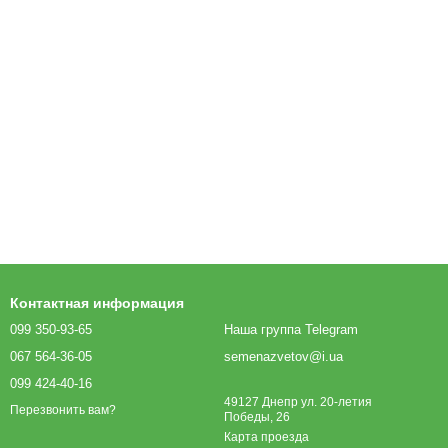
Контактная информация
099 350-93-65
Наша группа Telegram
067 564-36-05
semenazvetov@i.ua
099 424-40-16
49127 Днепр ул. 20-летия
Перезвонить вам?
Победы, 26
Карта проезда