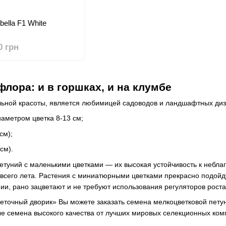
bella F1 White
0 грн
лора: и в горшках, и на клумбе
льной красоты, является любимицей садоводов и ландшафтных диз
аметром цветка 8-13 см;
см);
см).
етуний с маленькими цветками — их высокая устойчивость к небл
 всего лета. Растения с миниатюрными цветками прекрасно подойд
и, рано зацветают и не требуют использования регуляторов роста
еточный дворик» Вы можете заказать семена мелкоцветковой пету
е семена высокого качества от лучших мировых селекционных ком