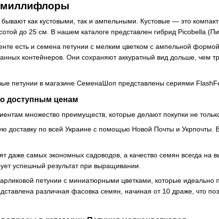
 миллифлоры
бывают как кустовыми, так и ампельными. Кустовые — это компакт
отой до 25 см. В нашем каталоге представлен гибрид Picobella (Пи
нте есть и семена петунии с мелким цветком с ампельной формой 
анных контейнеров. Они сохраняют аккуратный вид дольше, чем т
ые петунии в магазине СеменаШоп представлены сериями FlashForw
по доступным ценам
иентам множество преимуществ, которые делают покупки не тольк
ю доставку по всей Украине с помощью Новой Почты и Укрпочты. В
т даже самых экономных садоводов, а качество семян всегда на в
рует успешный результат при выращивании.
арликовой петунии с миниатюрными цветками, которые идеально п
ставлена различная фасовка семян, начиная от 10 драже, что по