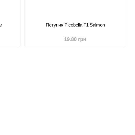
r
Петуния Picobella F1 Salmon
19.80 грн