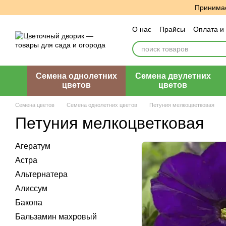
Перейти к основному контенту
Принимае
О нас
Прайсы
Оплата и
Пользовательское согла
Семена однолетних
Семена двулетних
цветов
цветов
Семена цветов
Семена однолетних цветов
Петуния мелкоцветковая
Петуния мелкоцветковая
Агератум
Астра
Альтернатера
Алиссум
Бакопа
Бальзамин махровый