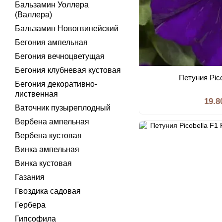
Бальзамин Уоллера
(Валлера)
Бальзамин Новогвинейский
Бегония ампельная
Бегония вечноцветущая
Бегония клубневая кустовая
Петуния Pico
Бегония декоративно-
лиственная
19.8
Ваточник пузыреплодный
Вербена ампельная
Вербена кустовая
Винка ампельная
Винка кустовая
Газания
Гвоздика садовая
Гербера
Гипсофила