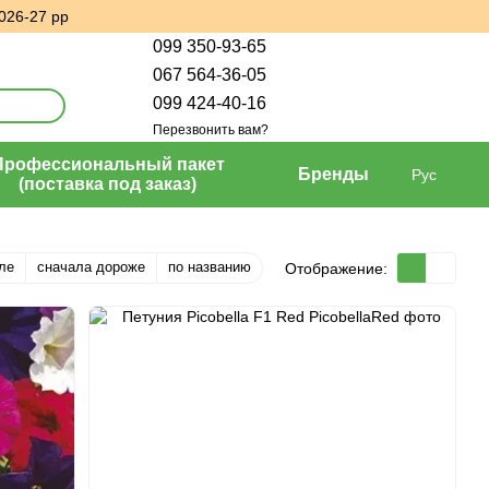
026-27 рр
099 350-93-65
067 564-36-05
099 424-40-16
Перезвонить вам?
Профессиональный пакет
Бренды
Рус
(поставка под заказ)
ле
сначала дороже
по названию
Отображение: