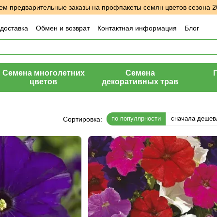
м предварительные заказы на профпакеты семян цветов сезона 2
 доставка
Обмен и возврат
Контактная информация
Блог
шение
Отзывы о магазине
Семена многолетних
Семена
цветов
декоративных трав
по популярности
сначала дешев
Сортировка: