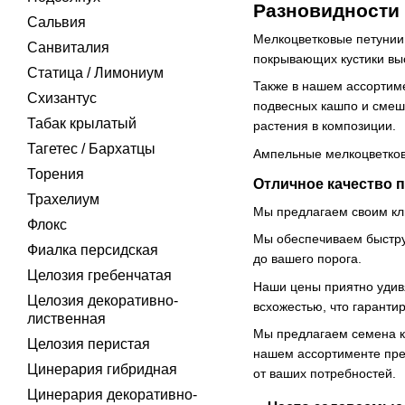
Разновидности
Сальвия
Мелкоцветковые петунии 
Санвиталия
покрывающих кустики выс
Статица / Лимониум
Также в нашем ассортиме
Схизантус
подвесных кашпо и смеш
Табак крылатый
растения в композиции.
Тагетес / Бархатцы
Ампельные мелкоцветков
Торения
Отличное качество 
Трахелиум
Мы предлагаем своим кл
Флокс
Мы обеспечиваем быстру
Фиалка персидская
до вашего порога.
Целозия гребенчатая
Наши цены приятно удивя
Целозия декоративно-
всхожестью, что гаранти
лиственная
Мы предлагаем семена к
Целозия перистая
нашем ассортименте пред
Цинерария гибридная
от ваших потребностей.
Цинерария декоративно-