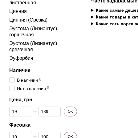
Часто задаваемые
лиственная
Какие самые дешев
Цинния
Какие товары в ка
Цинния (Срезка)
Какие есть сорта 
Эустома (Лизиантус)
горшечная
Эустома (Лизиантус)
срезочная
Эуфорбия
Наличие
6
В наличии
5
Нет в наличии
Цена, грн
От Цена, грн
До Цена, грн
OK
Фасовка
От Фасовка
До Фасовка
OK