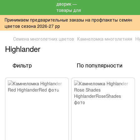
Принимаем предварительные заказы на профпакеты семян
цветов сезона 2026-27 рр
Семена многолетних цветов
Камнеломка многолетняя
Hi
Highlander
Фильтр
По популярности