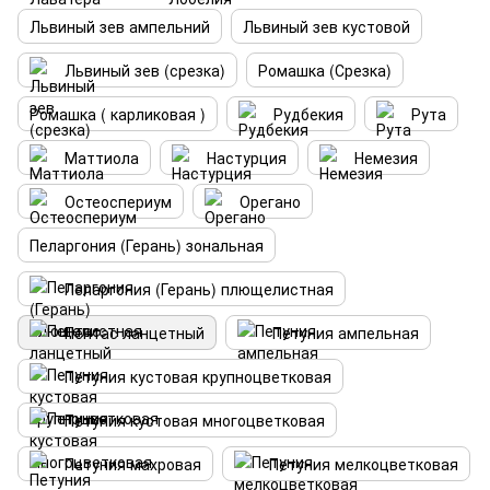
Львиный зев ампельний
Львиный зев кустовой
Львиный зев (срезка)
Ромашка (Срезка)
Ромашка ( карликовая )
Рудбекия
Рута
Маттиола
Настурция
Немезия
Остеоспериум
Орегано
Пеларгония (Герань) зональная
Пеларгония (Герань) плющелистная
Пентас ланцетный
Петуния ампельная
Петуния кустовая крупноцветковая
Петуния кустовая многоцветковая
Петуния махровая
Петуния мелкоцветковая